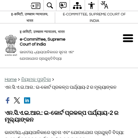
इ-कमिटी, उच्चतम न्यायालय,
E-COMMITTEE, SUPREME COURT OF
भारत
INDIA
इ-कमिटी, उच्चतम न्यायालय, भारत
e-Committee, Supreme
Court of India
ଭାରତୀୟ ନ୍ୟାୟପାଳିକାରେ ସୂଚନା ଏବଂ
ଯୋଗାଯୋଗ ପ୍ରଯୁକ୍ତିବିଦ୍ୟା
Home
ନିୟାମକ ପୁସ୍ତିକା
ଏନ.ସି.ଏ.ଇ.ଆର.: ଇ-କୋର୍ଟ ପ୍ରକଳ୍ପ ପର୍ଯ୍ୟାୟ-2 ର ମୂଲ୍ୟାଙ୍କନ
ଏନ.ସି.ଏ.ଇ.ଆର.: ଇ-କୋର୍ଟ ପ୍ରକଳ୍ପ ପର୍ଯ୍ୟାୟ-2 ର
ମୂଲ୍ୟାଙ୍କନ
ଭାରତୀୟ ନ୍ୟାୟପାଳିକାରେ ସୂଚନା ଏବଂ ଯୋଗାଯୋଗ ପ୍ରଯୁକ୍ତି ବିଦ୍ୟା: