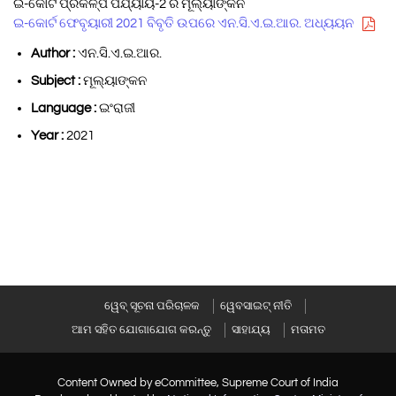
ଇ-କୋର୍ଟ ପ୍ରକଳ୍ପ ପର୍ଯ୍ୟାୟ-2 ର ମୂଲ୍ୟାଙ୍କନ
ଇ-କୋର୍ଟ ଫେବୃୟାରୀ 2021 ବିବୃତି ଉପରେ ଏନ.ସି.ଏ.ଇ.ଆର. ଅଧ୍ୟୟନ
Author :
ଏନ.ସି.ଏ.ଇ.ଆର.
Subject :
ମୂଲ୍ୟାଙ୍କନ
Language :
ଇଂରାଜୀ
Year :
2021
ୱେବ୍ ସୂଚନା ପରିଚାଳକ
ୱେବସାଇଟ୍ ନୀତି
ଆମ ସହିତ ଯୋଗାଯୋଗ କରନ୍ତୁ
ସାହାଯ୍ୟ
ମତାମତ
Content Owned by eCommittee, Supreme Court of India