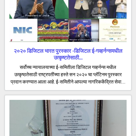
२०२० डिजिटल भारत पुरस्कार -डिजिटल ई-गव्हर्नन्समधील
उत्कृष्टतेसाठी...
सर्वोच्च न्यायालयाच्या ई-समितीला डिजिटल गव्हर्नन्स मधील
उत्कृष्ठतेसाठी राष्ट्रपतींच्या हस्ते सन २०२० चा प्लॅटिनम पुरस्कार
प्रदान करण्यात आला आहे. ई-समितीने आपल्या नागरिककेंद्रित सेवा…