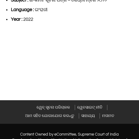
Subject :
ଇ-କମିଟି ସୂଚନା ପତ୍ର – ସେପ୍ଟେମ୍ବର ୨୦୨୨
Language :
ଇଂରାଜୀ
Year :
2022
ୱେବ୍ ସୂଚନା ପରିଚାଳକ
ୱେବସାଇଟ୍ ନୀତି
ଆମ ସହିତ ଯୋଗାଯୋଗ କରନ୍ତୁ
ସାହାଯ୍ୟ
ମତାମତ
Content Owned by eCommittee, Supreme Court of India