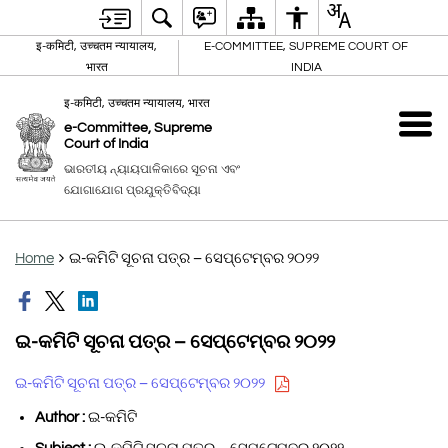
इ-कमिटी, उच्चतम न्यायालय,
E-COMMITTEE, SUPREME COURT OF
भारत
INDIA
इ-कमिटी, उच्चतम न्यायालय, भारत
e-Committee, Supreme
Court of India
ଭାରତୀୟ ନ୍ୟାୟପାଳିକାରେ ସୂଚନା ଏବଂ
ଯୋଗାଯୋଗ ପ୍ରଯୁକ୍ତିବିଦ୍ୟା
Home
ଇ-କମିଟି ସୂଚନା ପତ୍ର – ସେପ୍ଟେମ୍ବର ୨୦୨୨
ଇ-କମିଟି ସୂଚନା ପତ୍ର – ସେପ୍ଟେମ୍ବର ୨୦୨୨
ଇ-କମିଟି ସୂଚନା ପତ୍ର – ସେପ୍ଟେମ୍ବର ୨୦୨୨
Author :
ଇ-କମିଟି