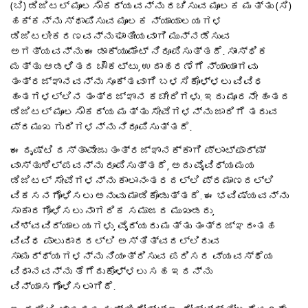
(ಬಿ) ಡಿಜಿಟಲ್ ಮೂಲಸೌಕರ್ಯವನ್ನು ರಚಿಸುವ ಮೂಲಕ ಮತ್ತು (ಸಿ)
ಹಕ್ಕನ್ನು ಸ್ಥಾಪಿಸುವ ಮೂಲಕ ನ್ಯಾಯಾಲಯಗಳ
ಡಿಜಿಟಲೀಕರಣವನ್ನು ಘಾತೀಯವಾಗಿ ಮುನ್ನಡೆಸುವ
ಅಗತ್ಯವನ್ನು ಈ ಡಾಕ್ಯುಮೆಂಟ್ ನಿರೂಪಿಸುತ್ತದೆ. ಸಾಂಸ್ಥಿಕ
ಮತ್ತು ಆಡಳಿತದ ಚೌಕಟ್ಟು, ಉದಾಹರಣೆಗೆ ನ್ಯಾಯಾಂಗವು
ತಂತ್ರಜ್ಞಾನವನ್ನು ಸೂಕ್ತವಾಗಿ ಬಳಸಿಕೊಳ್ಳಲು ವಿವಿಧ
ಹಂತಗಳಲ್ಲಿನ ತಂತ್ರಜ್ಞಾನ ಕಚೇರಿಗಳು. ಇದು ಮೂರನೇ ಹಂತದ
ಡಿಜಿಟಲ್ ಮೂಲಸೌಕರ್ಯ ಮತ್ತು ಸೇವೆಗಳನ್ನು ಜಾರಿಗೆ ತರುವ
ಪ್ರಮುಖ ಗುರಿಗಳನ್ನು ನಿರೂಪಿಸುತ್ತದೆ.
ಈ ದೃಷ್ಟಿ ದಸ್ತಾವೇಜು ತಂತ್ರಜ್ಞಾನಕ್ಕಾಗಿ ಪ್ಲಾಟ್‌ಫಾರ್ಮ್
ವಾಸ್ತುಶಿಲ್ಪವನ್ನು ರೂಪಿಸುತ್ತದೆ, ಅದು ವೈವಿಧ್ಯಮಯ
ಡಿಜಿಟಲ್ ಸೇವೆಗಳನ್ನು ಕಾಲಾನಂತರದಲ್ಲಿ ಪ್ರಮಾಣದಲ್ಲಿ
ವಿಕಸನಗೊಳಿಸಲು ಅನುವು ಮಾಡಿಕೊಡುತ್ತದೆ. ಈ ಭವಿಷ್ಯವನ್ನು
ಸಾಕಾರಗೊಳಿಸಲು ನಾಗರಿಕ ಸಮಾಜದ ಮುಖಂಡರು,
ವಿಶ್ವವಿದ್ಯಾಲಯಗಳು, ವೈದ್ಯರು ಮತ್ತು ತಂತ್ರಜ್ಞರಂತಹ
ವಿವಿಧ ಪಾಲುದಾರರಲ್ಲಿ ಅಸ್ತಿತ್ವದಲ್ಲಿರುವ
ಸಾಮರ್ಥ್ಯಗಳನ್ನು ನಿಯಂತ್ರಿಸುವ ಪರಿಸರ ವ್ಯವಸ್ಥೆಯ
ವಿಧಾನವನ್ನು ತೆಗೆದುಕೊಳ್ಳಲು ಸಹ ಇದನ್ನು
ವಿನ್ಯಾಸಗೊಳಿಸಲಾಗಿದೆ.