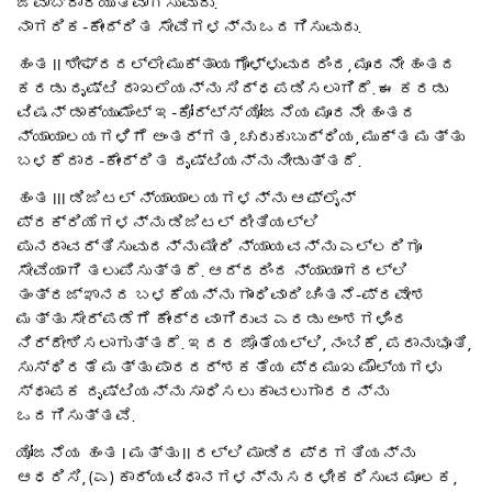
ಜವಾಬ್ದಾರಿಯುತವಾಗಿಸುವುದು.
ನಾಗರಿಕ-ಕೇಂದ್ರಿತ ಸೇವೆಗಳನ್ನು ಒದಗಿಸುವುದು.
ಹಂತ II ಶೀಘ್ರದಲ್ಲೇ ಮುಕ್ತಾಯಗೊಳ್ಳುವುದರಿಂದ, ಮೂರನೇ ಹಂತದ
ಕರಡು ದೃಷ್ಟಿ ದಾಖಲೆಯನ್ನು ಸಿದ್ಧಪಡಿಸಲಾಗಿದೆ. ಈ ಕರಡು
ವಿಷನ್ ಡಾಕ್ಯುಮೆಂಟ್ ಇ-ಕೋರ್ಟ್ಸ್ ಯೋಜನೆಯ ಮೂರನೇ ಹಂತದ
ನ್ಯಾಯಾಲಯಗಳಿಗೆ ಅಂತರ್ಗತ, ಚುರುಕುಬುದ್ಧಿಯ, ಮುಕ್ತ ಮತ್ತು
ಬಳಕೆದಾರ-ಕೇಂದ್ರಿತ ದೃಷ್ಟಿಯನ್ನು ನೀಡುತ್ತದೆ.
ಹಂತ III ಡಿಜಿಟಲ್ ನ್ಯಾಯಾಲಯಗಳನ್ನು ಆಫ್‌ಲೈನ್
ಪ್ರಕ್ರಿಯೆಗಳನ್ನು ಡಿಜಿಟಲ್ ರೀತಿಯಲ್ಲಿ
ಪುನರಾವರ್ತಿಸುವುದನ್ನು ಮೀರಿ ನ್ಯಾಯವನ್ನು ಎಲ್ಲರಿಗೂ
ಸೇವೆಯಾಗಿ ತಲುಪಿಸುತ್ತದೆ. ಆದ್ದರಿಂದ ನ್ಯಾಯಾಂಗದಲ್ಲಿ
ತಂತ್ರಜ್ಞಾನದ ಬಳಕೆಯನ್ನು ಗಾಂಧಿವಾದಿ ಚಿಂತನೆ-ಪ್ರವೇಶ
ಮತ್ತು ಸೇರ್ಪಡೆಗೆ ಕೇಂದ್ರವಾಗಿರುವ ಎರಡು ಅಂಶಗಳಿಂದ
ನಿರ್ದೇಶಿಸಲಾಗುತ್ತದೆ. ಇದರ ಜೊತೆಯಲ್ಲಿ, ನಂಬಿಕೆ, ಪರಾನುಭೂತಿ,
ಸುಸ್ಥಿರತೆ ಮತ್ತು ಪಾರದರ್ಶಕತೆಯ ಪ್ರಮುಖ ಮೌಲ್ಯಗಳು
ಸ್ಥಾಪಕ ದೃಷ್ಟಿಯನ್ನು ಸಾಧಿಸಲು ಕಾವಲುಗಾರರನ್ನು
ಒದಗಿಸುತ್ತವೆ.
ಯೋಜನೆಯ ಹಂತ I ಮತ್ತು II ರಲ್ಲಿ ಮಾಡಿದ ಪ್ರಗತಿಯನ್ನು
ಆಧರಿಸಿ, (ಎ) ಕಾರ್ಯವಿಧಾನಗಳನ್ನು ಸರಳೀಕರಿಸುವ ಮೂಲಕ,