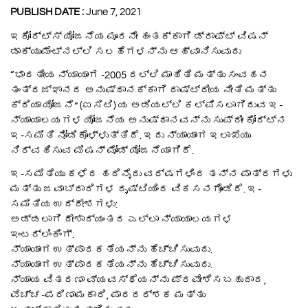
PUBLISH DATE :
June 7, 2021
ಇಕೋರ್ಟ್ಸ್ ಯೋಜನೆಯ ಮೂರನೇ ಹಂತಕ್ಕಾಗಿ ಡ್ರಾಫ್ಟ್ ವಿಷನ್
ಡಾಕ್ಯುಮೆಂಟ್‌ನಲ್ಲಿ ಸಲಹೆಗಳನ್ನು ಆಹ್ವಾನಿಸುವುದು
“ಭಾರತೀಯ ನ್ಯಾಯಾಂಗ -2005 ರಲ್ಲಿ ಮಾಹಿತಿ ಮತ್ತು ಸಂವಹನ
ತಂತ್ರಜ್ಞಾನದ ಅನುಷ್ಠಾನಕ್ಕಾಗಿ ರಾಷ್ಟ್ರೀಯ ನೀತಿ ಮತ್ತು
ಕ್ರಿಯಾ ಯೋಜನೆ” (ಐಸಿಟಿ) ಯ ಅಡಿಯಲ್ಲಿ ಕಲ್ಪಿಸಲಾಗಿರುವ ಇ-
ನ್ಯಾಯಾಲಯಗಳ ಯೋಜನೆಯ ಅನುಷ್ಠಾನವನ್ನು ಸುಪ್ರೀಂ ಕೋರ್ಟ್‌ನ
ಇ-ಸಮಿತಿ ನೋಡಿಕೊಳ್ಳುತ್ತಿದೆ. ಇದು ನ್ಯಾಯಾಂಗ ಇಲಾಖೆಯು
ನಿರ್ವಹಿಸುವ ಮಿಷನ್ ಮೋಡ್ ಯೋಜನೆಯಾಗಿದೆ.
ಇ-ಸಮಿತಿಯು ಕಳೆದ ಹದಿನೈದು ವರ್ಷಗಳಿಂದ ತನ್ನ ಪಾತ್ರಗಳು
ಮತ್ತು ಜವಾಬ್ದಾರಿಗಳ ದೃಷ್ಟಿಯಿಂದ ವಿಕಸನಗೊಂಡಿದೆ. ಇ-
ಸಮಿತಿಯ ಉದ್ದೇಶಗಳು:
ಅಡ್ಡಲಾಗಿ ದೇಶಾದ್ಯಂತದ ಎಲ್ಲಾ ನ್ಯಾಯಾಲಯಗಳ
ಇಂಟರ್ಲಿಂಕಿಂಗ್.
ನ್ಯಾಯಾಂಗ ಉತ್ಪಾದಕತೆಯನ್ನು ಹೆಚ್ಚಿಸುವುದು.
ನ್ಯಾಯಾಂಗ ಉತ್ಪಾದಕತೆಯನ್ನು ಹೆಚ್ಚಿಸುವುದು.
ನ್ಯಾಯ ವಿತರಣಾ ವ್ಯವಸ್ಥೆಯನ್ನು ಪ್ರವೇಶಿಸಬಹುದಾದ,
ವೆಚ್ಚ-ಪರಿಣಾಮಕಾರಿ, ಪಾರದರ್ಶಕ ಮತ್ತು