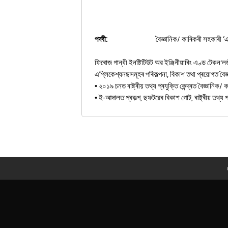
বৈজ্ঞানিক/ কাৰিকৰী সহকাৰী ‘এ
পদবী:
ফিৰোজ গান্ধী ইনষ্টিটিউট অৱ ইঞ্জিনীয়াৰিং এণ্ড টেকন’লজ
এপ্লিকেশ্যনছসমূহৰ পৰিকল্পনা, বিকাশ তথা প্ৰয়োগত বৈজ
• ২০১৯ চনত ৰাষ্ট্ৰীয় তথ্য প্ৰযুক্তি কেন্দ্ৰত বৈজ্ঞানিক
• ই-আদালত প্ৰকল্প, ছফটৱেৰ বিকাশ গোট, ৰাষ্ট্ৰীয় তথ্য প্