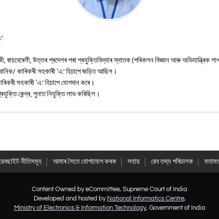
.’
ী, ৰায়বেৰেলী, উত্তৰ প্ৰদেশৰ পৰা প্ৰযুক্তিবিদ্যাৰ স্নাতক (পৰিকলন বিজ্ঞান আৰু অভিযান্ত্ৰিক শ
্ঞানিক/ কাৰিকৰী সহকাৰী ‘এ.’ হিচাপে জড়িত আছিল।
/ কাৰিকৰী সহকাৰী ‘এ.’ হিচাপে যোগদান কৰে।
ৰযুক্তি কেন্দ্ৰ, পুনাত নিযুক্তি লাভ কৰিছিল।
ৱেবছাইট নীতিসমূহ
আমাৰ সৈতে যোগাযোগ কৰক
সহায়
ৱেব তথ্য পৰিচালক
মতাম
Content Owned by eCommittee, Supreme Court of India
Developed and hosted by
National Informatics Centre
,
Ministry of Electronics & Information Technology
, Government of India