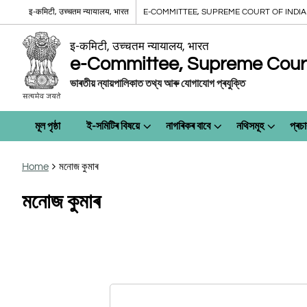
इ-कमिटी, उच्चतम न्यायालय, भारत
E-COMMITTEE, SUPREME COURT OF INDIA
इ-कमिटी, उच्चतम न्यायालय, भारत
e-Committee, Supreme Court 
ভাৰতীয় ন্যায়পালিকাত তথ্য আৰু যোগাযোগ প্ৰযুক্তি
মূল পৃষ্ঠা
ই-সমিটিৰ বিষয়ে
নাগৰিকৰ বাবে
নথিসমূহ
প্ৰচা
Home
মনোজ কুমাৰ
মনোজ কুমাৰ