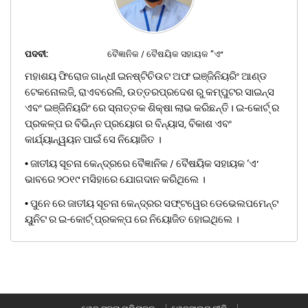
ପଦବୀ:
ବୈଜ୍ଞାନିକ / ବୈଷୟିକ ସହାୟକ “ଏ”
ମହାଶୟ ଫିରୋଜ ଗାନ୍ଧୀ ଇନଷ୍ଟିଚିଉଟ ଅଫ ଇଞ୍ଜିନିୟରିଂ ଆଣ୍ଡ
ଟେକନୋଲଜି, ରାଏବରେଲି, ଉତ୍ତରପ୍ରଦେଶ ରୁ କମ୍ପୁଟର ସାଇନ୍ସ
ଏବଂ ଇଞ୍ଜିନିୟରିଂ ରେ ସ୍ନାତ୍ତକ ଶିକ୍ଷା ଲାଭ କରିଛନ୍ତି। ଇ-କୋର୍ଟ୍ ର
ପ୍ରକଳ୍ପ ର ବିଭିନ୍ନ ପ୍ରୟୋଗ ର ବିନ୍ୟାସ, ବିକାଶ ଏବଂ
କାର୍ଯ୍ୟାନ୍ୱୟନ ପାଇଁ ସେ ନିୟୋଜିତ ।
• ଜାତୀୟ ସୂଚନା କେନ୍ଦ୍ରରେ ବୈଜ୍ଞାନିକ / ବୈଷୟିକ ସହାୟକ ‘ଏ’
ଭାବରେ ୨୦୧୯ ମସିହାରେ ଯୋଗଦାନ କରିଥିଲେ ।
• ପୁନେ ରେ ଜାତୀୟ ସୂଚନା କେନ୍ଦ୍ରର ସଫ୍ଟୱେର ଡେଭେଲପମେନ୍ଟ
ୟୁନିଟ ର ଇ-କୋର୍ଟ୍ ପ୍ରକଳ୍ପ ରେ ନିୟୋଜିତ ହୋଇଥିଲେ ।