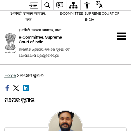
इ-कमिटी, उच्चतम न्यायालय,
E-COMMITTEE, SUPREME COURT OF
भारत
INDIA
इ-कमिटी, उच्चतम न्यायालय, भारत
e-Committee, Supreme
Court of India
ଭାରତୀୟ ନ୍ୟାୟପାଳିକାରେ ସୂଚନା ଏବଂ
ଯୋଗାଯୋଗ ପ୍ରଯୁକ୍ତିବିଦ୍ୟା
Home
ମନୋଜ କୁମାର
ମନୋଜ କୁମାର