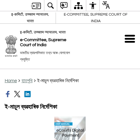
इ-कमिटी, उच्चतम न्यायालय,
E-COMMITTEE, SUPREME COURT OF
भारत
INDIA
इ-कमिटी, उच्चतम न्यायालय, भारत
e-Committee, Supreme
Court of India
ভাৰতীয় ন্যায়পালিকাত তথ্য আৰু যোগাযোগ
প্ৰযুক্তি
Home
হাতপুথি
ই-মাচুল ব্যৱহাৰিক নিৰ্দেশিকা
ই-মাচুল ব্যৱহাৰিক নিৰ্দেশিকা