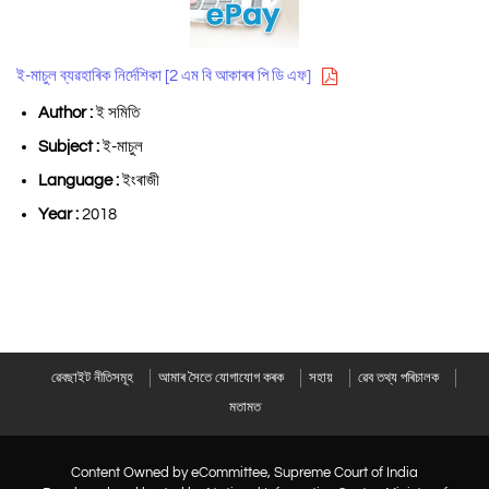
ই-মাচুল ব্যৱহাৰিক নিৰ্দেশিকা [2 এম বি আকাৰৰ পি ডি এফ]
Author :
ই সমিতি
Subject :
ই-মাচুল
Language :
ইংৰাজী
Year :
2018
ৱেবছাইট নীতিসমূহ
আমাৰ সৈতে যোগাযোগ কৰক
সহায়
ৱেব তথ্য পৰিচালক
মতামত
Content Owned by eCommittee, Supreme Court of India