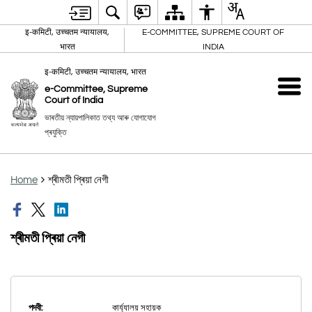
इ-कमिटी, उच्चतम न्यायालय,
E-COMMITTEE, SUPREME COURT OF
भारत
INDIA
इ-कमिटी, उच्चतम न्यायालय, भारत
e-Committee, Supreme
Court of India
ভাৰতীয় ন্যায়পালিকাত তথ্য আৰু যোগাযোগ
প্ৰযুক্তি
Home
শ্ৰীমতী প্ৰিয়া নেগী
শ্ৰীমতী প্ৰিয়া নেগী
পদবী:
কাৰ্য্যালয় সহায়ক