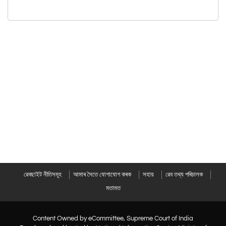
ৱেবছাইট নীতিসমূহ
আমাৰ সৈতে যোগাযোগ কৰক
সহায়
ৱেব তথ্য পৰিচালক
মতামত
Content Owned by eCommittee, Supreme Court of India