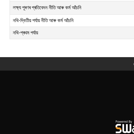
লক্ষ্য পূৰণৰ প্ৰতিবেদন নীতি আৰু কৰ্ম আঁচনি
নথি-দ্বিতীয় পৰ্যায় নীতি আৰু কৰ্ম আঁচনি
নথি-প্ৰথম পৰ্যায়