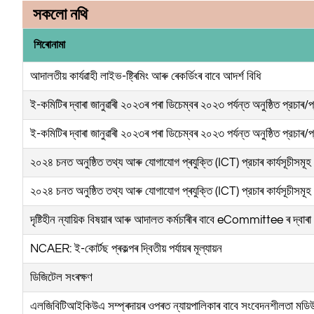
সকলো নথি
শিৰোনামা
আদালতীয় কাৰ্যৱাহী লাইভ-ষ্ট্ৰিমিং আৰু ৰেকৰ্ডিংৰ বাবে আদৰ্শ বিধি
ই-কমিটিৰ দ্বাৰা জানুৱাৰী ২০২৩ৰ পৰা ডিচেম্বৰ ২০২৩ পৰ্যন্ত অনুষ্ঠিত প্রচাৰ/প্ৰ
ই-কমিটিৰ দ্বাৰা জানুৱাৰী ২০২৩ৰ পৰা ডিচেম্বৰ ২০২৩ পৰ্যন্ত অনুষ্ঠিত প্রচাৰ/প্ৰ
২০২৪ চনত অনুষ্ঠিত তথ্য আৰু যোগাযোগ প্ৰযুক্তি (ICT) প্রচাৰ কাৰ্যসূচ
২০২৪ চনত অনুষ্ঠিত তথ্য আৰু যোগাযোগ প্ৰযুক্তি (ICT) প্রচাৰ কাৰ্যসূচ
দৃষ্টিহীন ন্যায়িক বিষয়াৰ আৰু আদালত কৰ্মচাৰীৰ বাবে eCommittee ৰ দ্বা
NCAER: ই-কোৰ্টছ প্ৰকল্পৰ দ্বিতীয় পৰ্যায়ৰ মূল্যায়ন
ডিজিটেল সংৰক্ষণ
এলজিবিটিআইকিউএ সম্প্ৰদায়ৰ ওপৰত ন্যায়পালিকাৰ বাবে সংবেদনশীলতা মডি