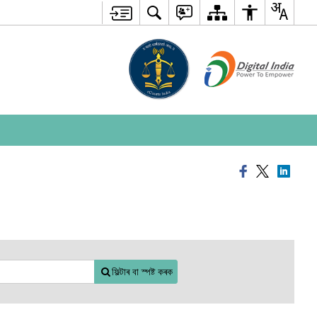
ফিল্টাৰ বা স্পষ্ট কৰক