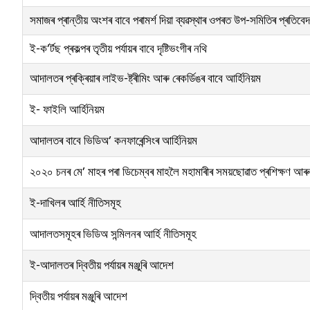
সমাজৰ প্ৰান্তীয় অংশৰ বাবে পৰামৰ্শ দিয়া ব্যৱস্থাৰ ওপৰত উপ-সমিতিৰ প্ৰতিবে
ই-ক’ৰ্টছ প্ৰকল্পৰ তৃতীয় পৰ্যায়ৰ বাবে দৃষ্টিভংগীৰ নথি
আদালতৰ প্ৰক্ৰিয়াৰ লাইভ-ষ্ট্ৰীমিং আৰু ৰেকৰ্ডিঙৰ বাবে আৰ্হিনিয়ম
ই- ফাইলি আৰ্হিনিয়ম
আদালতৰ বাবে ভিডিঅ’ কনফাৰেন্সিংৰ আৰ্হিনিয়ম
২০২০ চনৰ মে’ মাহৰ পৰা ডিচেম্বৰ মাহলৈ মহামাৰীৰ সময়ছোৱাত প্ৰশিক্ষণ আৰু
ই-দাখিলৰ আৰ্হি নীতিসমূহ
আদালতসমূহৰ ভিডিঅ সন্মিলনৰ আৰ্হি নীতিসমূহ
ই-আদালতৰ দ্বিতীয় পৰ্যায়ৰ মঞ্জুৰি আদেশ
দ্বিতীয় পৰ্যায়ৰ মঞ্জুৰি আদেশ