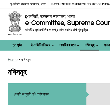
इ-कमिटी, उच्चतम न्यायालय, भारत
E-COMMITTEE, SUPREME COURT OF INDIA
इ-कमिटी, उच्चतम न्यायालय, भारत
e-Committee, Supreme Court 
ভাৰতীয় ন্যায়পালিকাত তথ্য আৰু যোগাযোগ প্ৰযুক্তি
মূল পৃষ্ঠা
ই-সমিটিৰ বিষয়ে
নাগৰিকৰ বাবে
নথিসমূহ
প্ৰচা
Home
নথিসমূহ
নথিসমূহ
শ্ৰেণী অনুযায়ী নথি স্পষ্ট কৰক