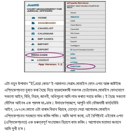
এটা নতুন উপাদান “ইণ্ডিয়া কোড” ই-আদালত সেৱাৰ মোবাইল ফোন এপত আৰু জাষ্টইজ
এপ্লিকেশ্যনত যুক্ত কৰা হৈছে যিয়ে ব্যৱহাৰকাৰী সকলক তেওঁলোকৰ মোবাইল ফোনযোগে
সকলো আইন, বিধি, নিয়ম, জাননী, অধিসূচনা আদি লাভ কৰাত সহায় কৰিব। ই হৈছে সকলো
মৌলিক আইনৰ এক প্ৰসঙ্গ ভাণ্ডাৰ। উদাহৰণস্বৰূপে, আপুনি যদি ফৌজদাৰী কাৰ্য্যবিধি
আইন, ১৯৭৩ৰ কোনো এটা ধাৰাৰ বিধান বিচাৰে, তেন্তে সেয়া আপোনাৰ মোবাইল
এপ্লিকেশ্যনত সহজতে লাভ কৰিব পাৰিব। আমি আশা কৰো, এই বৈশিষ্ট্যই এইবোৰ এপত
(এপ্লিকেশ্যনত) এক গুৰুত্বপূৰ্ণ সংযোজন হিচাপে কাম কৰিব। আপোনাৰ মতামত জনালে
আমি সুখী হ’ম।