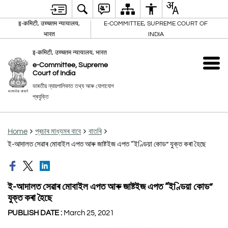
इ-कमिटी, उच्चतम न्यायालय,
E-COMMITTEE, SUPREME COURT OF
भारत
INDIA
इ-कमिटी, उच्चतम न्यायालय, भारत
e-Committee, Supreme
Court of India
ভাৰতীয় ন্যায়পালিকাত তথ্য আৰু যোগাযোগ
প্ৰযুক্তি
Home
প্ৰচাৰ মাধ্যমৰ বাবে
বাতৰি
ই-আদালত সেৱাৰ মোবাইল এপত আৰু জাষ্টইজ এপত “ইণ্ডিয়া কোড” যুক্ত কৰা হৈছে
ই-আদালত সেৱাৰ মোবাইল এপত আৰু জাষ্টইজ এপত “ইণ্ডিয়া কোড”
যুক্ত কৰা হৈছে
PUBLISH DATE :
March 25, 2021