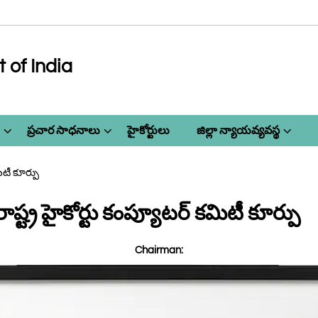
of India
ప్రచార సాధనాలు
హైకోర్టులు
జిల్లా న్యాయవ్యవస్థ
ిటీ కూర్పు
ాష్ట్ర హైకోర్టు కంప్యూటర్ కమిటీ కూర్పు
Chairman: