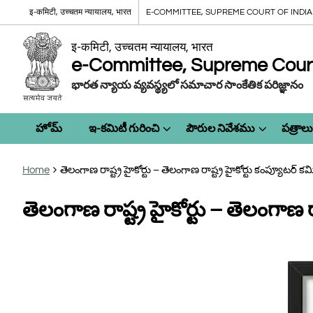
इ-कमिटी, उच्चतम न्यायालय, भारत
E-COMMITTEE, SUPREME COURT OF INDIA
इ-कमिटी, उच्चतम न्यायालय, भारत
e-Committee, Supreme Court 
భారత న్యాయ వ్యవస్థ్యలో సమాచార సాంకేతిక పరిజ్ఞానం
హోమ్
ఇ-కమిటీ గురించి
పౌరుల నివేశము
పత్రాలు
Home
తెలంగాణ రాష్ట్ర హైకోర్టు – తెలంగాణ రాష్ట్ర హైకోర్టు కంప్యూటర్ కమ
తెలంగాణ రాష్ట్ర హైకోర్టు – తెలంగాణ ర