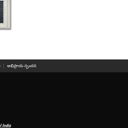
ి
అభిప్రాయ స్పందన