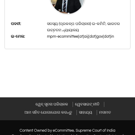
ପଦବୀ:
ସଦସ୍ୟ (ପ୍ରକଳ୍ପ ପରିଚାଳନା) ଇ-କମିଟି, ଭାରତର
ଉଚ୍ଚତମ ନ୍ୟାୟାଳୟ
ଇ-ମେଲ:
mpm-ecommittee[at]aij[dot]gov[dot]in
ୱେବ୍ ସୂଚନା ପରିଚାଳକ
ୱେବସାଇଟ୍ ନୀତି
ଆମ ସହିତ ଯୋଗାଯୋଗ କରନ୍ତୁ
ସାହାଯ୍ୟ
ମତାମତ
Content Owned by eCommittee, Supreme Court of India