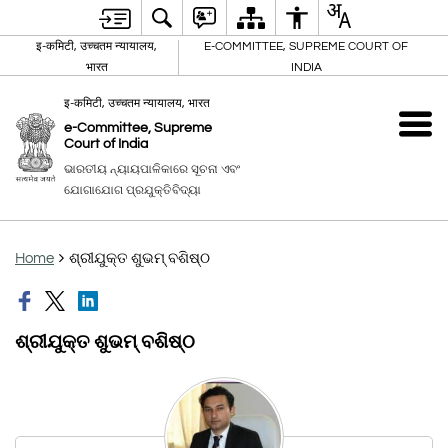
इ-कमिटी, उच्चतम न्यायालय,
E-COMMITTEE, SUPREME COURT OF
भारत
INDIA
इ-कमिटी, उच्चतम न्यायालय, भारत
e-Committee, Supreme
Court of India
ଭାରତୀୟ ନ୍ୟାୟପାଳିକାରେ ସୂଚନା ଏବଂ
ଯୋଗାଯୋଗ ପ୍ରଯୁକ୍ତିବିଦ୍ୟା
Home
ଶ୍ରୀଯୁକ୍ତ ଶୁଭମ୍ ବଶିଷ୍ଠ
ଶ୍ରୀଯୁକ୍ତ ଶୁଭମ୍ ବଶିଷ୍ଠ