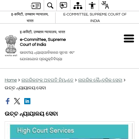
इ-कमिटी, उच्चतम न्यायालय,
E-COMMITTEE, SUPREME COURT OF
भारत
INDIA
इ-कमिटी, उच्चतम न्यायालय, भारत
e-Committee, Supreme
Court of India
ଭାରତୀୟ ନ୍ୟାୟପାଳିକାରେ ସୂଚନା ଏବଂ
ଯୋଗାଯୋଗ ପ୍ରଯୁକ୍ତିବିଦ୍ୟା
Home
ନାଗରିକଙ୍କ ଅବଗତି ନିମନ୍ତେ
ନାଗରିକ କୈନ୍ଦ୍ରିକ ସେବା
ଉଚ୍ଚ ନ୍ୟାୟାଳୟ ସେବା
ଉଚ୍ଚ ନ୍ୟାୟାଳୟ ସେବା