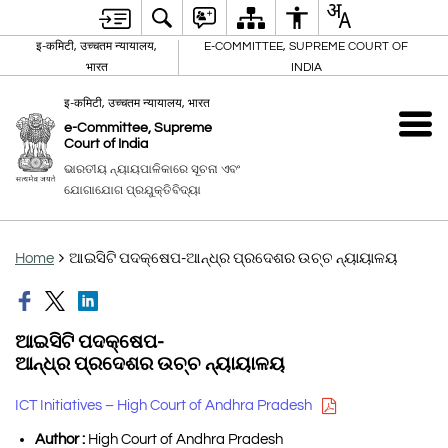
इ-कमिटी, उच्चतम न्यायालय,
E-COMMITTEE, SUPREME COURT OF
भारत
INDIA
इ-कमिटी, उच्चतम न्यायालय, भारत
e-Committee, Supreme
Court of India
ଭାରତୀୟ ନ୍ୟାୟପାଳିକାରେ ସୂଚନା ଏବଂ
ଯୋଗାଯୋଗ ପ୍ରଯୁକ୍ତିବିଦ୍ୟା
Home
ଆଇସିଟି ପଦକ୍ଷେପ-ଆନ୍ଧ୍ର ପ୍ରଦେଶର ଉଚ୍ଚ ନ୍ୟାୟାଳୟ
ଆଇସିଟି ପଦକ୍ଷେପ-
ଆନ୍ଧ୍ର ପ୍ରଦେଶର ଉଚ୍ଚ ନ୍ୟାୟାଳୟ
ICT Initiatives – High Court of Andhra Pradesh
Author :
High Court of Andhra Pradesh