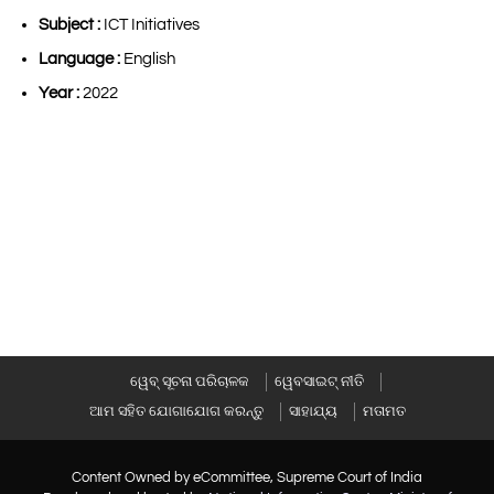
Subject :
ICT Initiatives
Language :
English
Year :
2022
ୱେବ୍ ସୂଚନା ପରିଚାଳକ
ୱେବସାଇଟ୍ ନୀତି
ଆମ ସହିତ ଯୋଗାଯୋଗ କରନ୍ତୁ
ସାହାଯ୍ୟ
ମତାମତ
Content Owned by eCommittee, Supreme Court of India