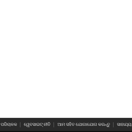
ା ପରିଚାଳକ
ୱେବସାଇଟ୍ ନୀତି
ଆମ ସହିତ ଯୋଗାଯୋଗ କରନ୍ତୁ
ସାହାଯ୍ୟ