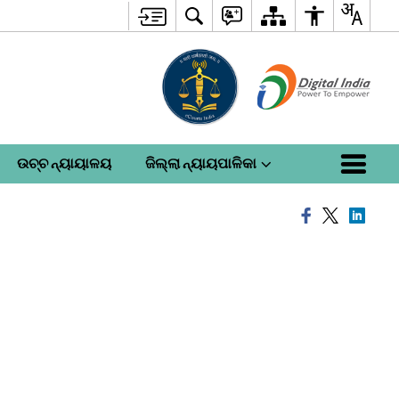
ଉଚ୍ଚ ନ୍ୟାୟାଳୟ
ଜିଲ୍ଲା ନ୍ୟାୟପାଳିକା