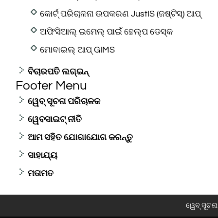
କୋର୍ଟ୍ ପରିଚାଳନା ଉପକରଣ JustIS (ଜଷ୍ଟିସ୍) ଆପ୍
ଅଫିସିଆଲ୍ ଇମେଲ୍ ପାଇଁ ହେଲ୍ପ ଡେସ୍କ
ମୋବାଇଲ୍ ଆପ୍ GIMS
ବିଚାରପତି ଲଗ୍ଇନ୍
Footer Menu
ୱେବ୍ ସୂଚନା ପରିଚାଳକ
ୱେବସାଇଟ୍ ନୀତି
ଆମ ସହିତ ଯୋଗାଯୋଗ କରନ୍ତୁ
ସାହାଯ୍ୟ
ମତାମତ
ୱେବ୍ ସୂଚନ