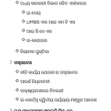
ଅନ୍ୟ ସରକାରୀ ବିଭାଗ ସହିତ ଏକୀକରଣ
ଇ-ଦେୟ
LIMBS ଏଲ ଆଇ ଏମ ବି ଏସ
ଆଇ ସି ଜେ ଏସ
ଇ-କାରାଗାର
ନିୟାମକ ପୁସ୍ତିକା
ଦସ୍ତାବେଜ
ନୀତି କାର୍ଯ୍ୟ ଯୋଜନା ର ଦସ୍ତାବେଜ
ଆଦର୍ଶ ନିୟମାବଳୀ
ଲକ୍ଷ୍ୟହାସଲର ବିବରଣୀ
ଇ-କୋର୍ଟ୍ସ୍ ଦ୍ୱିତୀୟ ପର୍ଯ୍ୟାୟ ମଞ୍ଜୁର ଆଦେଶ