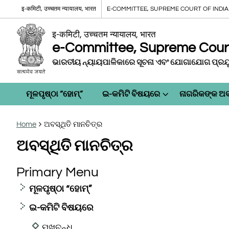
इ-कमिटी, उच्चतम न्यायालय, भारत
E-COMMITTEE, SUPREME COURT OF INDIA
इ-कमिटी, उच्चतम न्यायालय, भारत
e-Committee, Supreme Court 
ଭାରତୀୟ ନ୍ୟାୟପାଳିକାରେ ସୂଚନା ଏବଂ ଯୋଗାଯୋଗ ପ୍ରଯୁକ
ମୂଳପୃଷ୍ଠା “ହୋମ୍”
ଇ-କମିଟି ବିଷୟରେ
ନାଗରିକଙ୍କ ଅବ
Home
ଅବସ୍ଥିତି ମାନଚିତ୍ର
ଅବସ୍ଥିତି ମାନଚିତ୍ର
Primary Menu
ମୂଳପୃଷ୍ଠା “ହୋମ୍”
ଇ-କମିଟି ବିଷୟରେ
ମୁଖବନ୍ଧ