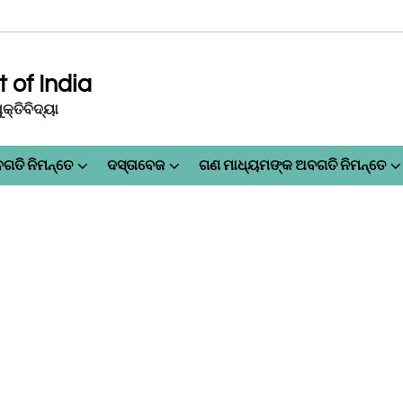
of India
୍ତିବିଦ୍ୟା
ଗତି ନିମନ୍ତେ
ଦସ୍ତାବେଜ
ଗଣ ମାଧ୍ୟମଙ୍କ ଅବଗତି ନିମନ୍ତେ