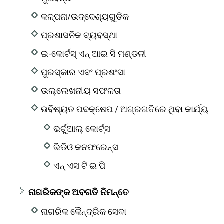
କଳ୍ପନା/ଉଦ୍ଦେଶ୍ୟଗୁଡିକ
ପ୍ରଶାସନିକ ବ୍ୟବସ୍ଥା
ଇ-କୋର୍ଟସ୍ ଏନ୍ ଆଇ ସି ମଣ୍ଡଳୀ
ପୁରସ୍କାର ଏବଂ ପ୍ରଶଂସା
ଉଲ୍ଲେଖନୀୟ ସଫଳତା
ଭବିଷ୍ୟତ ପଦକ୍ଷେପ / ଅଗ୍ରଗତିରେ ଥିବା କାର୍ଯ୍ୟ
ଭର୍ଚୁଆଲ୍ କୋର୍ଟ୍ସ
ଭିଡିଓ କନଫରେନ୍ସ
ଏନ୍ ଏସ ଟି ଇ ପି
ନାଗରିକଙ୍କ ଅବଗତି ନିମନ୍ତେ
ନାଗରିକ କୈନ୍ଦ୍ରିକ ସେବା