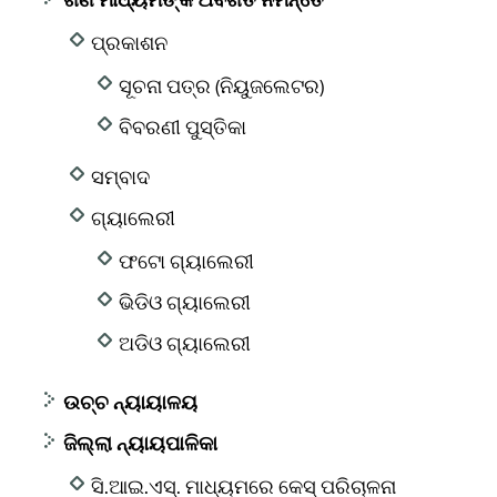
ଗଣ ମାଧ୍ୟମଙ୍କ ଅବଗତି ନିମନ୍ତେ
ପ୍ରକାଶନ
ସୂଚନା ପତ୍ର (ନିୟୁଜଲେଟର)
ବିବରଣୀ ପୁସ୍ତିକା
ସମ୍ବାଦ
ଗ୍ୟାଲେରୀ
ଫଟୋ ଗ୍ୟାଲେରୀ
ଭିଡିଓ ଗ୍ୟାଲେରୀ
ଅଡିଓ ଗ୍ୟାଲେରୀ
ଉଚ୍ଚ ନ୍ୟାୟାଳୟ
ଜିଲ୍ଲା ନ୍ୟାୟପାଳିକା
ସି.ଆଇ.ଏସ୍. ମାଧ୍ୟମରେ କେସ୍ ପରିଚାଳନା