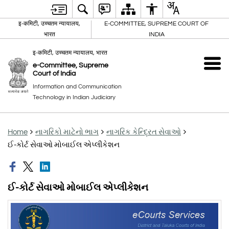
इ-कमिटी, उच्चतम न्यायालय,
E-COMMITTEE, SUPREME COURT OF
भारत
INDIA
इ-कमिटी, उच्चतम न्यायालय, भारत
e-Committee, Supreme
Court of India
Information and Communication
Technology in Indian Judiciary
Home
નાગરિકો માટેનો ભાગ
નાગરિક કેન્દ્રિત સેવાઓ
ઈ-કોર્ટ સેવાઓ મોબાઈલ એપ્લીકેશન
ઈ-કોર્ટ સેવાઓ મોબાઈલ એપ્લીકેશન