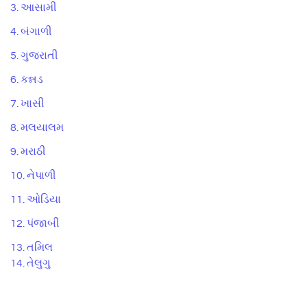
3. આસામી
4. બંગાળી
5. ગુજરાતી
6. કન્નડ
7. ખાસી
8. મલયાલમ
9. મરાઠી
10. નેપાળી
11. ઓડિયા
12. પંજાબી
13. તમિલ
14. તેલુગુ