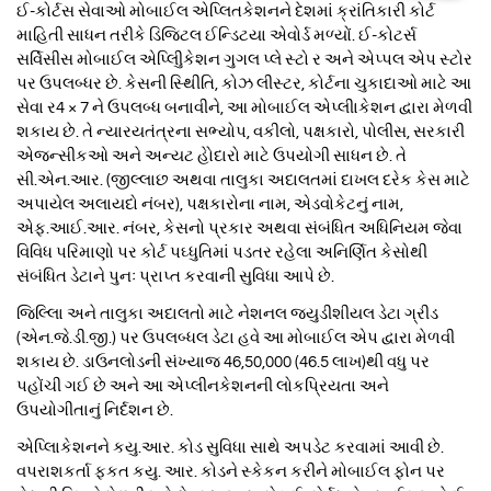
ઈ-કોર્ટસ સેવાઓ મોબાઈલ એપ્લિતકેશનને દેશમાં ક્રાંતિકારી કોર્ટ
માહિતી સાધન તરીકે ડિજિટલ ઈન્ડિટયા એવોર્ડ મળ્યોં. ઈ-કોટર્સ
સર્વિસીસ મોબાઈલ એપ્લિીુકેશન ગુગલ પ્લે સ્ટો ર અને એપ્‍પલ એપ સ્ટો‍ર
પર ઉપલબ્ધર છે. કેસની સ્થિીતિ, કોઝ લીસ્ટર, કોર્ટના ચુકાદાઓ માટે આ
સેવા ર4 × 7 ને ઉપલબ્ધ‍ બનાવીને, આ મોબાઈલ એપ્લીાકેશન દ્વારા મેળવી
શકાય છે. તે ન્યારયતંત્રના સભ્યોપ, વકીલો, પક્ષકારો, પોલીસ, સરકારી
એજન્સીકઓ અને અન્યટ હોેદારો માટે ઉપયોગી સાધન છે. તે
સી.એન.આર. (જીલ્લાછ અથવા તાલુકા અદાલતમાં દાખલ દરેક કેસ માટે
અપાયેલ અલાયદો નંબર), પક્ષકારોના નામ, એડવોકેટનું નામ,
એફ.આઈ.આર. નંબર, કેસનો પ્રકાર અથવા સંબંધિત અધિનિયમ જેવા
વિવિધ પરિમાણો પર કોર્ટ પઘ્ધુતિમાં પડતર રહેલા અનિર્ણિત કેસોથી
સંબંધિત ડેટાને પુનઃ પ્રાપ્ત કરવાની સુવિધા આપે છે.
જિલ્લાિ અને તાલુકા અદાલતો માટે નેશનલ જયુડીશીયલ ડેટા ગ્રીડ
(એન.જે.ડી.જી.) પર ઉપલબ્ધલ ડેટા હવે આ મોબાઈલ એપ દ્વારા મેળવી
શકાય છે. ડાઉનલોડની સંખ્યાજ 46,50,000 (46.5 લાખ)થી વધુ પર
પહોંચી ગઈ છે અને આ એપ્લીનકેશનની લોકપ્રિયતા અને
ઉપયોગીતાનું નિર્દશન છે.
એપ્લિાકેશનને કયુ.આર. કોડ સુવિધા સાથે અપડેટ કરવામાં આવી છે.
વપરાશકર્તા ફકત કયુ. આર. કોડને સ્કેકન કરીને મોબાઈલ ફોન પર