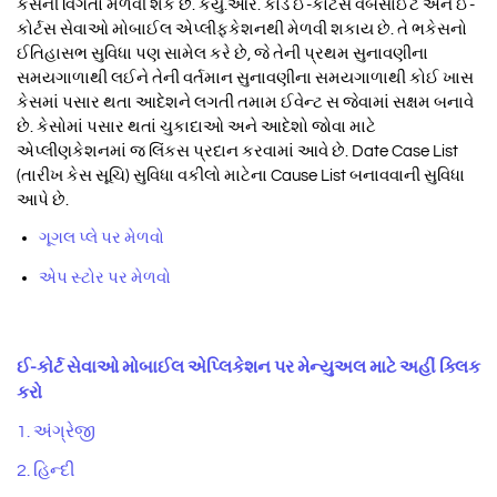
કેસની વિગતો મેળવી શકે છે. કયુ.આર. કોડ ઈ-કોર્ટસ વેબસાઈટ અને ઈ-
કોર્ટસ સેવાઓ મોબાઈલ એપ્લીફકેશનથી મેળવી શકાય છે. તે ભકેસનો
ઈતિહાસભ સુવિધા પણ સામેલ કરે છે, જે તેની પ્રથમ સુનાવણીના
સમયગાળાથી લઈને તેની વર્તમાન સુનાવણીના સમયગાળાથી કોઈ ખાસ
કેસમાં પસાર થતા આદેશને લગતી તમામ ઈવેન્ટ સ જેવામાં સક્ષમ બનાવે
છે. કેસોમાં પસાર થતાં ચુકાદાઓ અને આદેશો જોવા માટે
એપ્લીણકેશનમાં જ લિંકસ પ્રદાન કરવામાં આવે છે. Date Case List
(તારીખ કેસ સૂચિ) સુવિધા વકીલો માટેના Cause List બનાવવાની સુવિધા
આપે છે.
ગૂગલ પ્લે પર મેળવો
એપ સ્ટોર પર મેળવો
ઈ-કોર્ટ સેવાઓ મોબાઈલ એપ્લિકેશન પર મેન્યુઅલ માટે અહીં ક્લિક
કરો
1. અંગ્રેજી
2. હિન્દી