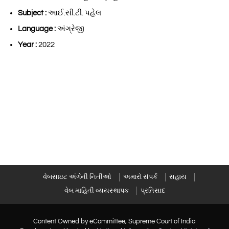
Subject :
આઈ.સી.ટી. પહેલ
Language :
અંગ્રેજી
Year :
2022
વેબસાઇટ અંગેની નિતીઓ
અમારો સંપર્ક
સહાય
વેબ માહિતી વ્યયસ્થાપક
પ્રતિસાદ
Content Owned by eCommittee, Supreme Court of India