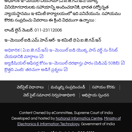
అధికారిక ఇ–మెయిల్ చిరునామా (ఏ.ఐ.జె.గవ్.ఇన్) యోక్క
వినియోగదారులకు సహాయాన్ని అందించడానికి, భారత సర్వోన్నత
న్యాయస్థానము ఇ-కమిటీ కార్యాలయంలో ఇది పనిచేయును. సహాయము
కొరకు సంప్రదించు వివరాలు ఈ క్రింది విధముగా ఉన్నాయి :
లాండ్ లైన్ నెంబర్. 011-23112006
ఇ–మెయిల్ ఐడి:ఎమ్.హెచ్‌.ఆర్- ఇ-కమిటీ @ఏ.ఐ.జె.గవ్.ఇన్
అధికారిక ( ఏ.ఐ.జె.గవ్.ఇన్) ఇ–మెయిల్ ఐడి యొక్క పాస్ వర్డ్ ను రీసెట్
చేయడానికి మార్గాలు
జ్యుడీషియల్ ఆఫీసర్ల కోసం ఇ–మెయిల్ దరఖాస్తు ఫారం (పి‌డి‌ఎఫ్ 50కెబి)
క్రొత్తది ఎంటి/ తరచుగా అడిగే ప్రశ్నలు
వెబ్‌సైట్ విధానాలు
మమ్మల్ని సంప్రదించండీ
సహాయం కొరకు
వెబ్ సైట్ సమాచార నిర్వహణాధికారి
అభిప్రాయ స్పందన
Content Owned by eCommittee, Supreme Court of India
Developed and hosted by
National Informatics Centre
,
Ministry of
Electronics & Information Technology
, Government of India