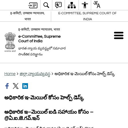
इ-कमिटी, उच्चतम न्यायालय,
E-COMMITTEE, SUPREME COURT OF
भारत
INDIA
इ-कमिटी, उच्चतम न्यायालय, भारत
e-Committee, Supreme
Court of India
భారత న్యాయ వ్యవస్థ్యలో సమాచార
సాంకేతిక పరిజ్ఞానం
Home
జిల్లా న్యాయవ్యవస్థ
అధికారిక ఇ-మెయిల్ కోసం హెల్ప్ డెస్క్
అధికారిక ఇ-మెయిల్ కోసం హెల్ప్ డెస్క్
అధికారిక ఇ–మెయిల్ ఐడి సహాయం కోసం –
@ఏ.ఐ.జె.గవ్.ఇన్