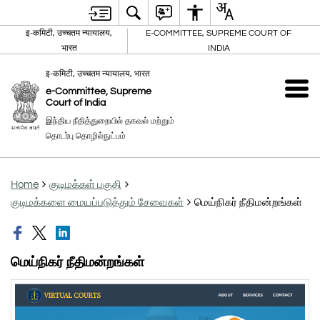
इ-कमिटी, उच्चतम न्यायालय,
E-COMMITTEE, SUPREME COURT OF
भारत
INDIA
इ-कमिटी, उच्चतम न्यायालय, भारत
e-Committee, Supreme
Court of India
இந்திய நீதித்துறையில் தகவல் மற்றும்
தொடர்பு தொழில்நுட்பம்
Home
குடிமக்கள் பகுதி
குடிமக்களை மையப்படுத்தும் சேவைகள்
மெய்நிகர் நீதிமன்றங்கள்
மெய்நிகர் நீதிமன்றங்கள்