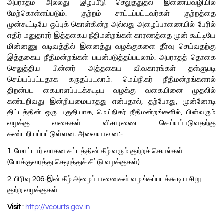
அபராதம் அல்லது இழப்பீடு செலுத்துதல் இணையவழியில்
மேற்கொள்ளப்படும். குற்றம் சாட்டப்பட்டவர்கள் குற்றத்தை
முன்கூட்டியே ஒப்புக் கொள்கின்ற அல்லது அழைப்பாணையில் பேரில்
எதிர் மனுதாரர் இத்தகைய நீதிமன்றங்கள் காரணத்தை முன் கூட்டியே
மின்னணு வடிவத்தில் இனைத்து வழக்குகளை தீர்வு செய்வதற்கு
இத்தகைய நீதிமன்றங்கள் பயன்படுத்தப்படலாம். அபராதத் தொகை
செலுத்திய பின்னர் அத்தகைய விவகாரங்கள் தள்ளுபடி
செய்யப்பட்டதாக கருதப்படலாம். மெய்நிகர் நீதிமன்றங்களால்
திறன்பட கையாளப்படக்கூடிய வழக்கு வகையினை முதலில்
கண்டறிவது இன்றியமையாதது என்பதால், தற்போது, முன்னோடி
திட்டத்தின் ஒரு பகுதியாக, மெய்நிகர் நீதிமன்றங்களில், பின்வரும்
வழக்கு வகைகள் விசாரணை செய்யப்படுவதற்கு
கண்டறியப்பட்டுள்ளன. அவையாவன:-
1. மோட்டார் வாகன சட்டத்தின் கீழ் வரும் குற்றச் செயல்கள்
(போக்குவரத்து செலுத்துச் சீட்டு வழக்குகள்)
2. பிரிவு 206-இன் கீழ் அழைப்பாணைகள் வழங்கப்படக்கூடிய சிறு
குற்ற வழக்குகள்
Visit
:
http://vcourts.gov.in