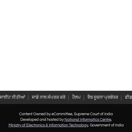
ਬਸਾਈਟ ਨੀਤੀਆਂ
ਸਾਡੇ ਨਾਲ ਸੰਪਰਕ ਕਰੋ
ਹੈਲਪ
ਵੈਬ ਸੂਚਨਾ ਪ੍ਰਬੰਧਕ
ਫੀਡ
Content Owned by eCommittee, Supreme Court of India
Developed and hosted by
National Informatics Centre
,
Ministry of Electronics & Information Technology
, Government of India