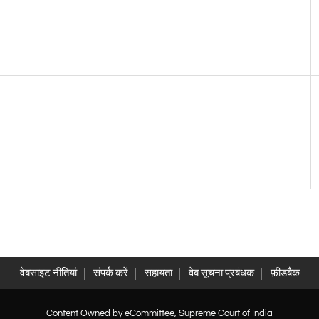
वेबसाइट नीतियां
संपर्क करें
सहायता
वेब सूचना प्रबंधक
फ़ीडबैक
Content Owned by eCommittee, Supreme Court of India