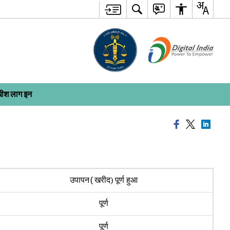
ाधीश लाग इन
खरीद
)
पूर्ण हुआ
उपापन(
पूर्ण
पूर्ण