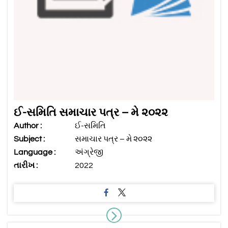
ઈ-સમિતિ સમાચાર પત્ર – મે ૨૦૨૨
Author :
ઈ-સમિતિ
Subject :
સમાચાર પત્ર – મે ૨૦૨૨
Language :
અંગ્રેજી
તારીખ :
2022