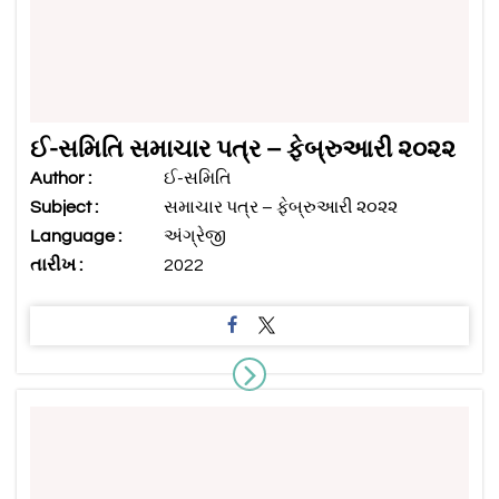
ઈ-સમિતિ સમાચાર પત્ર – ફેબ્રુઆરી ૨૦૨૨
Author :
ઈ-સમિતિ
Subject :
સમાચાર પત્ર – ફેબ્રુઆરી ૨૦૨૨
Language :
અંગ્રેજી
તારીખ :
2022