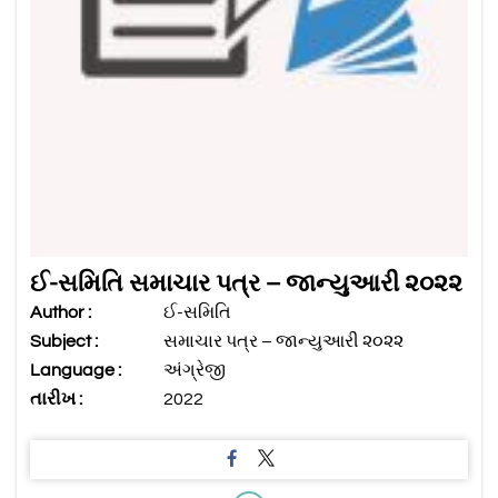
ઈ-સમિતિ સમાચાર પત્ર – જાન્યુઆરી ૨૦૨૨
Author :
ઈ-સમિતિ
Subject :
સમાચાર પત્ર – જાન્યુઆરી ૨૦૨૨
Language :
અંગ્રેજી
તારીખ :
2022