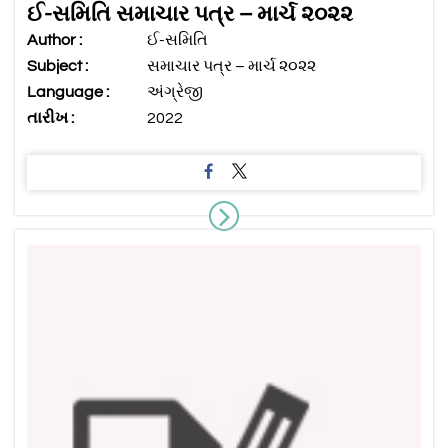
ઈ-સમિતિ સમાચાર પત્ર – માર્ચ ૨૦૨૨
Author :
ઈ-સમિતિ
Subject :
સમાચાર પત્ર – માર્ચ ૨૦૨૨
Language :
અંગ્રેજી
તારીખ :
2022