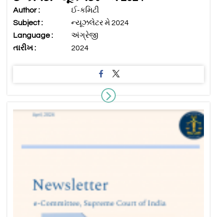
Author :
ઈ-કમિટી
Subject :
ન્યૂઝલેટર મે 2024
Language :
અંગ્રેજી
તારીખ :
2024