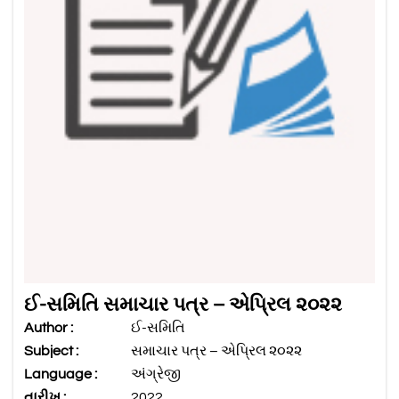
ઈ-સમિતિ સમાચાર પત્ર – એપ્રિલ ૨૦૨૨
Author :
ઈ-સમિતિ
Subject :
સમાચાર પત્ર – એપ્રિલ ૨૦૨૨
Language :
અંગ્રેજી
તારીખ :
2022