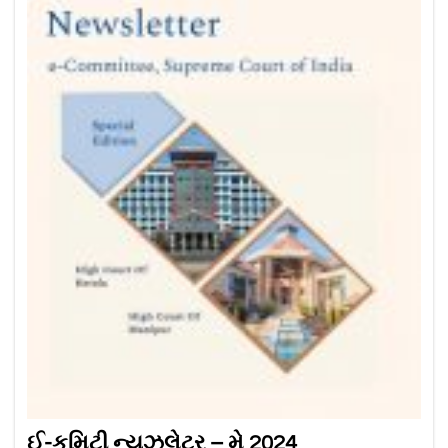
ઈ-કમિટી ન્યૂઝલેટર – મે 2024