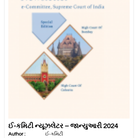
ઈ-કમિટી ન્યૂઝલેટર – જાન્યુઆરી 2024
Author :
ઈ-કમિટી