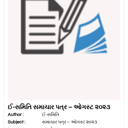
ઈ-સમિતિ સમાચાર પત્ર – ઓગસ્ટ ૨૦૨૩
Author :
ઈ-સમિતિ
Subject :
સમાચાર પત્ર – ઓગસ્ટ ૨૦૨૩