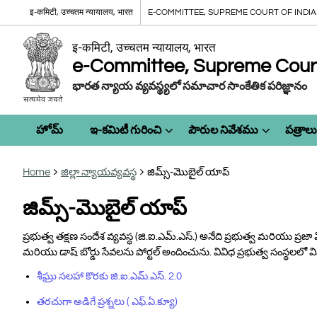
इ-कमिटी, उच्चतम न्यायालय, भारत
E-COMMITTEE, SUPREME COURT OF INDIA
इ-कमिटी, उच्चतम न्यायालय, भारत
e-Committee, Supreme Court 
భారత న్యాయ వ్యవస్థ్యలో సమాచార సాంకేతిక పరిజ్ఞానం
హోమ్
ఇ-కమిటీ గురించి
పౌరుల నివేశము
పత్రాలు
Home
జిల్లా న్యాయవ్యవస్థ
జిమ్స్-మొబైల్ యాప్
జిమ్స్-మొబైల్ యాప్
ప్రభుత్వ తక్షణ సందేశ వ్యవస్థ (జి.ఐ.ఎమ్.ఎస్.) అనేది ప్రభుత్వ మరియు ప్
మరియు డాష్ బోర్డు సేవలను పోర్టల్ అందించును. వివిధ ప్రభుత్వ సంస్థ
శీఘ్రు సలహా కొరకు జి.ఐ.ఎమ్.ఎస్. 2.0
తరచుగా అడిగే ప్రశ్నలు ( ఎఫ్.ఏ.క్యూ)