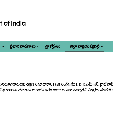
of India
ప్రచార సాధనాలు
హైకోర్టులు
జిల్లా న్యాయవ్యవస్థ
రజా వినియోగదారులకు తక్షణ సమాచారానికి ఒక సందేశ వేదిక. జి.ఐ.ఎమ్.ఎస్. ప్లాట్ ఫ
లలో వివిధ రకాల సందేశాలను మరియు ఇతర రకాల సంచార మార్పిడిని నిర్వహించడాని