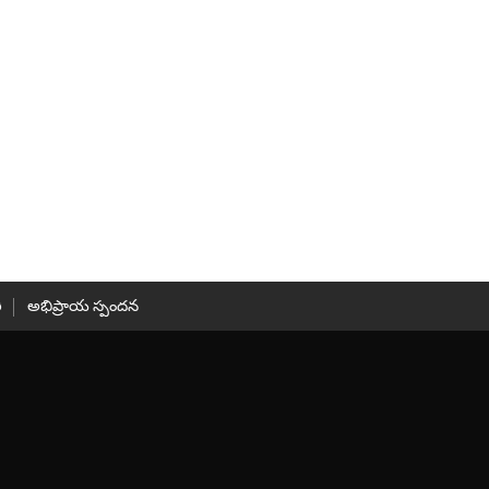
ి
అభిప్రాయ స్పందన