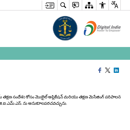
ామ్ తక్షణ సందేశo కోసం మొబైల్ అప్లికేషన్ మరియు తక్షణ మెసేజింగ్ పరిపాలన
కి జి.ఐ.ఎమ్.ఎస్. ను అనుకూలపరచవచ్చును.