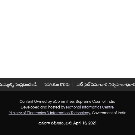
మమ్మల్ని సంప్రదించండీ
సహాయం కొరకు
వెబ్ సైట్ సమాచార నిర్వహణాధికార
Content Owned by eCommittee, Supreme Court of India
Developed and hosted by
National Informatics Centre
,
Ministry of Electronics & Information Technology
, Government of India
చివరిగా నవీనికరించిన:
April 16, 2021