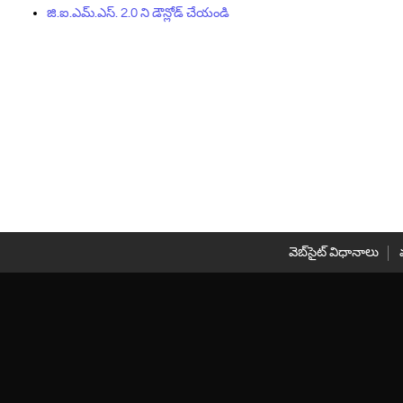
జి.ఐ.ఎమ్.ఎస్. 2.0 ని డౌన్లోడ్ చేయండి
వెబ్‌సైట్ విధానాలు