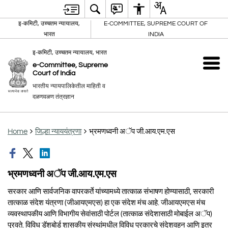
इ-कमिटी, उच्चतम न्यायालय,
E-COMMITTEE, SUPREME COURT OF
भारत
INDIA
इ-कमिटी, उच्चतम न्यायालय, भारत
e-Committee, Supreme
Court of India
भारतीय न्यायपालिकेतील माहिती व
दळणवळण तंत्रज्ञान
Home
जिल्हा न्याययंत्रणा
भ्रमणध्वनी अॅप जी.आय.एम.एस
भ्रमणध्वनी अॅप जी.आय.एम.एस
सरकार आणि सार्वजनिक वापरकर्ते यांच्यामध्ये तात्काळ संभाषण होण्यासाठी, सरकारी
तात्काळ संदेश यंत्रणा (जीआयएमएस) हा एक संदेश मंच आहे. जीआयएमएस मंच
व्यवस्थापकीय आणि विभागीय सेवांसाठी पोर्टल (तात्काळ संदेशासाठी मोबाईल अॅप)
पुरवते. विविध डॅशबोर्ड शासकीय संस्थांमधील विविध प्रकारचे संदेशवहन आणि इतर