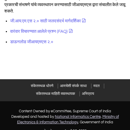
प्रकारची संभाषणे यांचे व्यवस्थापन करण्यासाठी जीआयएमएस द्वारा संचालीत केले जावू
शकते.
जी.आय.एम.एस २.० साठी जलदसंदर्भ मार्गदर्शिका
वारंवार विचारण्यात आलेले प्रश्न (FAQ)
डाऊनलोड जीआयएमएस २.०
संकेतस्थळ धोरणे
आमचेशी संपर्क साधा
मदत
संकेतस्थळ माहिती व्यवस्थापक
अभिप्राय
Content Owned by eCommittee, Supreme Court of India
Developed and hosted by
National Informatics Centre
,
Ministry of
Electronics & Information Technology
, Government of India