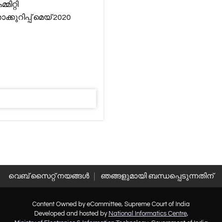
ിറ്റി
്കുറിപ്പ് മെയ് 2020
വെബ് സൈറ്റ് നയങ്ങള്‍
ഞങ്ങളുമായി ബന്ധപ്പെടുന്നതിന്
Content Owned by eCommittee, Supreme Court of India
Developed and hosted by
National Informatics Centre
,