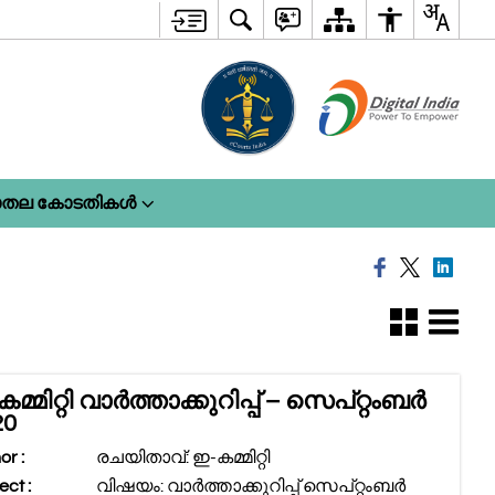
ലാതല കോടതികൾ
മ്മിറ്റി വാർത്താക്കുറിപ്പ് – സെപ്റ്റംബർ
20
or :
രചയിതാവ്: ഇ-കമ്മിറ്റി
ect :
വിഷയം: വാർത്താക്കുറിപ്പ് സെപ്റ്റംബർ