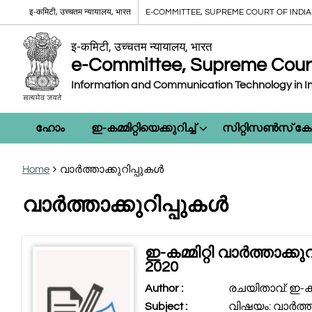
इ-कमिटी, उच्चतम न्यायालय, भारत
E-COMMITTEE, SUPREME COURT OF INDIA
इ-कमिटी, उच्चतम न्यायालय, भारत
e-Committee, Supreme Court 
Information and Communication Technology in In
ഹോം
ഇ-കമ്മിറ്റിയെക്കുറിച്ച്
സിറ്റിസൺസ് 
Home
വാർത്താക്കുറിപ്പുകൾ
വാർത്താക്കുറിപ്പുകൾ
ഇ-കമ്മിറ്റി വാർത്താക്കു
2020
Author :
രചയിതാവ്: ഇ-കമ്മ
Subject :
വിഷയം: വാർത്താ