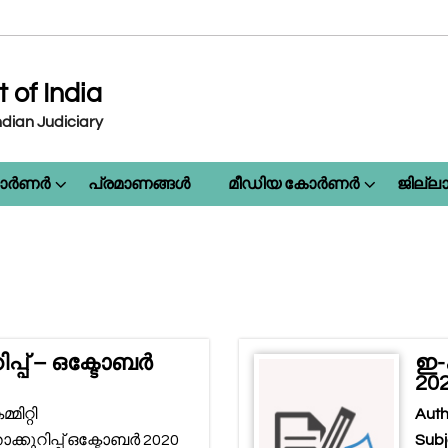
of India
dian Judiciary
കോർണർ
പ്രമാണങ്ങൾ
മീഡിയ കോർണർ
ജില്
റിപ്പ് – ഒക്ടോബർ
ഇ-ക
20
ിറ്റി
Auth
ക്കുറിപ്പ് ഒക്ടോബർ 2020
Subj