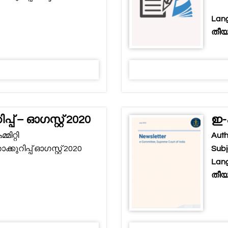
Lang
തീയത
പ്പ് – ഓഗസ്റ്റ് 2020
ഇ-ക
ിറ്റി
Auth
കുറിപ്പ് ഓഗസ്റ്റ് 2020
Subj
Lang
തീയത