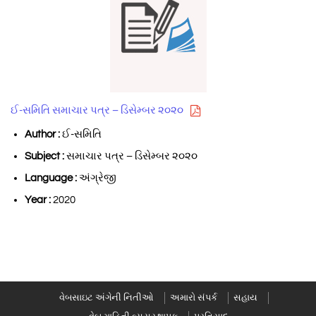
ઈ-સમિતિ સમાચાર પત્ર – ડિસેમ્બર ૨૦૨૦
Author :
ઈ-સમિતિ
Subject :
સમાચાર પત્ર – ડિસેમ્બર ૨૦૨૦
Language :
અંગ્રેજી
Year :
2020
વેબસાઇટ અંગેની નિતીઓ
અમારો સંપર્ક
સહાય