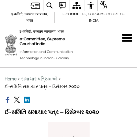
इ-कमिटी, उच्चतम न्यायालय,
E-COMMITTEE, SUPREME COURT OF
भारत
INDIA
इ-कमिटी, उच्चतम न्यायालय, भारत
e-Committee, Supreme
Court of India
Information and Communication
Technology in Indian Judiciary
Home
સમાચાર પત્રિકાઓ
ઈ-સમિતિ સમાચાર પત્ર – ડિસેમ્બર ૨૦૨૦
ઈ-સમિતિ સમાચાર પત્ર – ડિસેમ્બર ૨૦૨૦