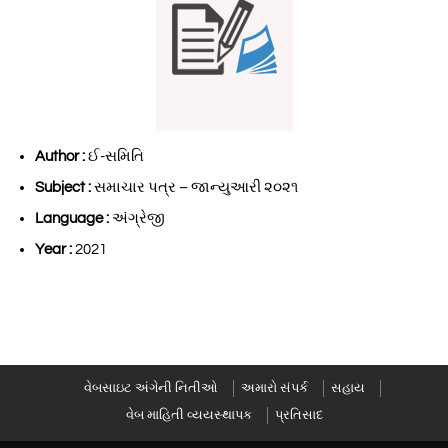
Author :
ઈ-સમિતિ
Subject :
સમાચાર પત્ર – જાન્યુઆરી ૨૦૨૧
Language :
અંગ્રેજી
Year :
2021
વેબસાઇટ અંગેની નિતીઓ
અમારો સંપર્ક
સહાય
વેબ માહિતી વ્યયસ્થાપક
પ્રતિસાદ