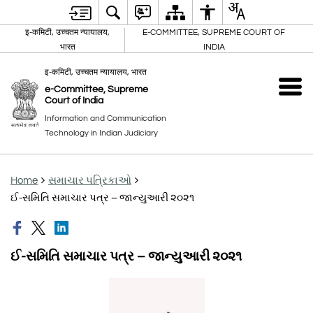
इ-कमिटी, उच्चतम न्यायालय,
E-COMMITTEE, SUPREME COURT OF
भारत
INDIA
इ-कमिटी, उच्चतम न्यायालय, भारत
e-Committee, Supreme
Court of India
Information and Communication
Technology in Indian Judiciary
Home
સમાચાર પત્રિકાઓ
ઈ-સમિતિ સમાચાર પત્ર – જાન્યુઆરી ૨૦૨૧
ઈ-સમિતિ સમાચાર પત્ર – જાન્યુઆરી ૨૦૨૧