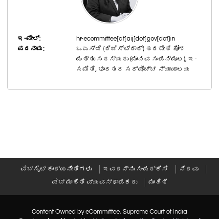
ಇ-ಮೇಲ್:
hr-ecommittee[at]aij[dot]gov[dot]in
ಪದನಾಮ:
ಒಎಸ್‍ಡಿ (ರಿಜಿಸ್ಟ್ರಾರ್) ತರಬೇತಿ ಕೋಶ
ಮತ್ತು ಸದಸ್ಯರು (ಮಾನವ ಸಂಪನ್ಮೂಲ), ಇ-
ಸಮಿತಿ, ಭಾರತದ ಸರ್ವೋಚ್ಚ ನ್ಯಾಯಾಲಯ
ವೆಬ್‍ಸೈಟ್ ಕಾರ್ಯನೀತಿಗಳು
ಇವರನ್ನು ಸಂಪರ್ಕಿಸಿ
ನೆರವು
ವೆಬ್ ಮಾಹಿತಿ ವ್ಯವಸ್ಥಾಪಕರು
ಮಾಹಿತಿ
Content Owned by eCommittee, Supreme Court of India