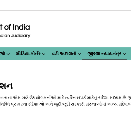
of India
dian Judiciary
ેજો
મીડિયા કોર્નર
વડી અદાલતો
જીલ્લા ન્યાયતંત્ર
ેશન
ાના એમ બન્ને ઉપયોગકર્તાઓ માટે ત્વરિત સંપર્ક માટેનું સંદેશા મધ્યમ છ
ે વિવિધ પ્રકારના સંદેશાઓ અને જુદી જુદી સરકારી સંસ્થાઓમાં અન્ય સંદેષા