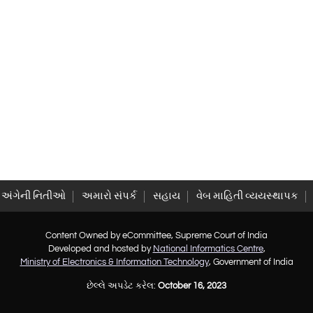
 અંગેની નિતીઓ
અમારો સંપર્ક
સહાય
વેબ માહિતી વ્યયસ્થાપક
Content Owned by eCommittee, Supreme Court of India
Developed and hosted by
National Informatics Centre
,
Ministry of Electronics & Information Technology
, Government of India
છેલ્લે અપડેટ કરેલ:
October 16, 2023