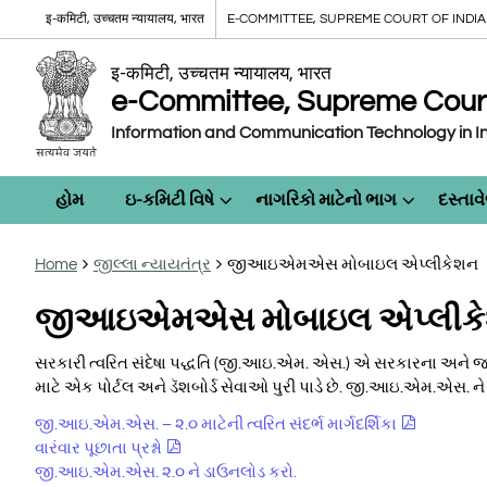
इ-कमिटी, उच्चतम न्यायालय, भारत
E-COMMITTEE, SUPREME COURT OF INDIA
इ-कमिटी, उच्चतम न्यायालय, भारत
e-Committee, Supreme Court 
Information and Communication Technology in In
હોમ
ઇ-કમિટી વિષે
નાગરિકો માટેનો ભાગ
દસ્તાવ
Home
જીલ્લા ન્યાયતંત્ર
જીઆઇએમએસ મોબાઇલ એપ્લીકેશન
જીઆઇએમએસ મોબાઇલ એપ્લીક
સરકારી ત્વરિત સંદેષા પદ્ધતિ (જી.આઇ.એમ. એસ.) એ સરકારના અને જનત
માટે એક પોર્ટલ અને ડૅશબોર્ડ સેવાઓ પુરી પાડે છે. જી.આઇ.એમ.એસ. ન
જી.આઇ.એમ.એસ. – ૨.૦ માટેની ત્વરિત સંદર્ભ માર્ગદર્શિકા
વારંવાર પૂછાતા પ્રશ્નો
જી.આઇ.એમ.એસ. ૨.૦ ને ડાઉનલોડ કરો.