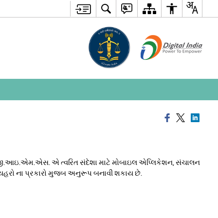
ે. જી.આઇ.એમ.એસ. એ ત્વરિત સંદેશા માટે મોબાઇલ એપ્લિકેશન, સંચાલન
વ્યહરો ના પ્રકારો મુજબ અનુરૂપ બનાવી શકાય છે.