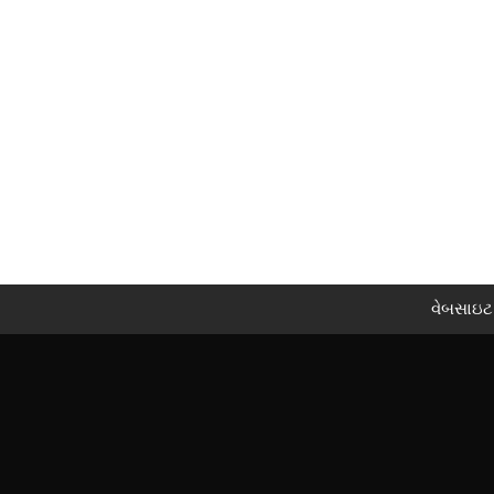
વેબસાઇટ