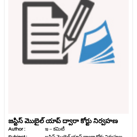
జస్టిస్ మొబైల్ యాప్ ద్వారా కోర్టు నిర్వహణ
Author :
ఇ – కమిటీ
Subject :
జస్టిస్ మొబైల్ యాప్ ద్వారా కోర్టు నిర్వహణ