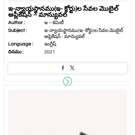
ఇ-న్యాయస్థానము(ఇ- కోర్టు)ల సేవల మొబైల్
అప్లికేషన్ – మాన్యువల్
Author :
ఇ – కమిటీ
Subject :
ఇ-న్యాయస్థానము(ఇ- కోర్టు)ల సేవల మొబైల్
అప్లికేషన్ - మాన్యువల్
Language :
ఇంగ్లీష్
దినము :
2021