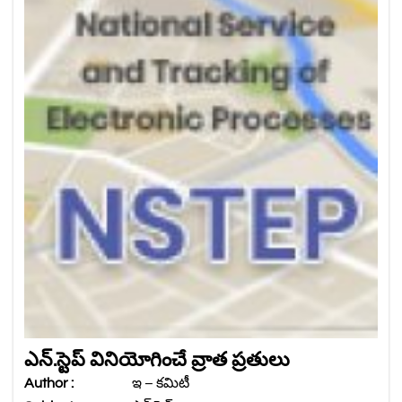
ఎన్.స్టెప్ వినియోగించే వ్రాత ప్రతులు
Author :
ఇ – కమిటీ