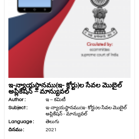
ఇ-న్యాయస్థానము(ఇ- కోర్టు)ల సేవల మొబైల్
అప్లికేషన్ – మాన్యువల్
Author :
ఇ – కమిటీ
Subject :
ఇ-న్యాయస్థానము(ఇ- కోర్టు)ల సేవల మొబైల్
అప్లికేషన్ - మాన్యువల్
Language :
తెలుగు
దినము :
2021