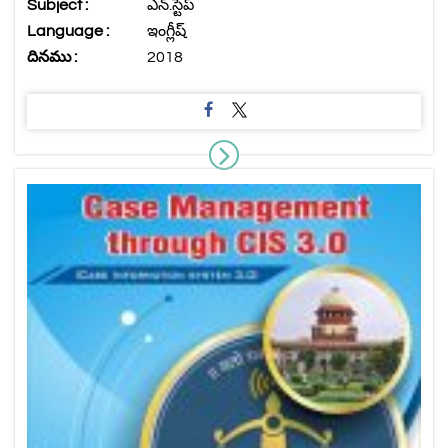
Subject :
ఎన్.స్టెప్
Language :
ఇంగ్లీష్
దినము :
2018