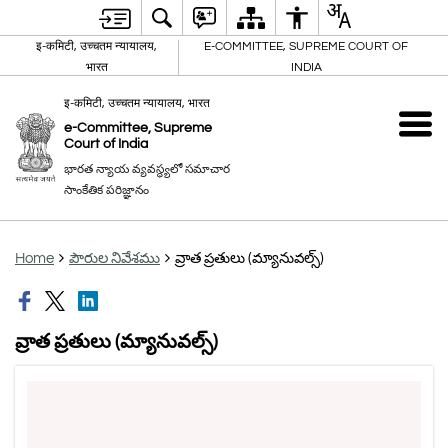
इ-कमिटी, उच्चतम न्यायालय,
E-COMMITTEE, SUPREME COURT OF
भारत
INDIA
इ-कमिटी, उच्चतम न्यायालय, भारत
e-Committee, Supreme
Court of India
భారత న్యాయ వ్యవస్థ్యలో సమాచార
సాంకేతిక పరిజ్ఞానం
Home
పౌరుల నివేశము
వ్రాత ప్రతులు (మ్యానువల్స్)
వ్రాత ప్రతులు (మ్యానువల్స్)