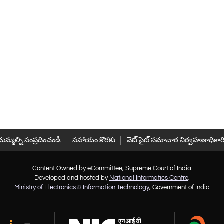
మమ్మల్ని సంప్రదించండీ
సహాయం కొరకు
వెబ్ సైట్ సమాచార నిర్వహణాధికార
Content Owned by eCommittee, Supreme Court of India
Developed and hosted by
National Informatics Centre
,
Ministry of Electronics & Information Technology
, Government of India