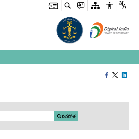
వడపోత