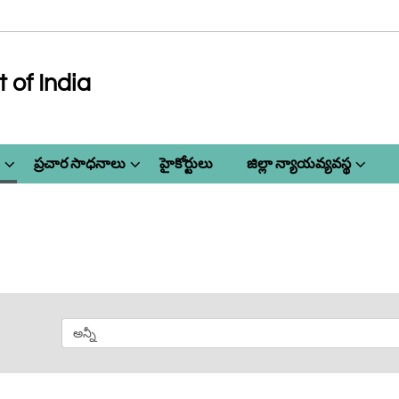
of India
ప్రచార సాధనాలు
హైకోర్టులు
జిల్లా న్యాయవ్యవస్థ