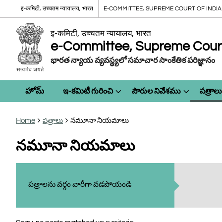
इ-कमिटी, उच्चतम न्यायालय, भारत
E-COMMITTEE, SUPREME COURT OF INDIA
इ-कमिटी, उच्चतम न्यायालय, भारत
e-Committee, Supreme Court 
భారత న్యాయ వ్యవస్థ్యలో సమాచార సాంకేతిక పరిజ్ఞానం
హోమ్
ఇ-కమిటీ గురించి
పౌరుల నివేశము
పత్రాలు
Home
పత్రాలు
నమూనా నియమాలు
నమూనా నియమాలు
పత్రాలను వర్గం వారీగా వడపోయండి