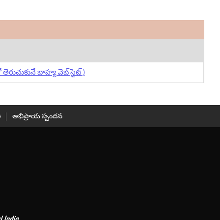
ో తెరుచుకునే బాహ్య వెబ్ సైట్ )
ి
అభిప్రాయ స్పందన