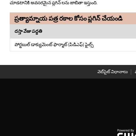
చూడటానికి అవసరమైన ప్లగిన్ లను జాబితా ఇస్తుంది.
ప్రత్యామ్నాయ పత్ర రకాల కోసం ప్లగిన్ చేయండి
దస్తా వేజు పద్దతి
పోర్టబుల్ డాక్యుమెంట్ ఫార్మాట్ (పి‌డి‌ఎఫ్) ఫైల్స్
వెబ్‌సైట్ విధానాలు