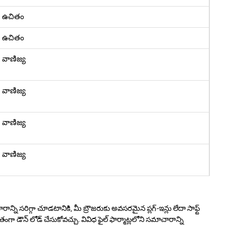
ఉచితం
ఉచితం
వాణిజ్య
వాణిజ్య
వాణిజ్య
వాణిజ్య
రాన్ని సరిగ్గా చూడటానికి, మీ బ్రౌజరుకు అవసరమైన ప్లగ్-ఇన్లు లేదా సాఫ్ట్
తంగా డౌన్ లోడ్ చేసుకోవచ్చు. వివిధ ఫైల్ ఫార్మాట్లలోని సమాచారాన్ని