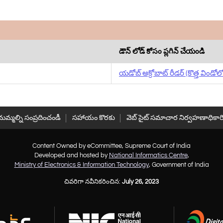
డౌన్ లోడ్ కోసం ప్లగిన్ చేయండి
యడోబ్ అక్రోబాట్ రీడర్ (కొత్త విండోల
మమ్మల్ని సంప్రదించండీ
సహాయం కొరకు
వెబ్ సైట్ సమాచార నిర్వహణాధికార
Content Owned by eCommittee, Supreme Court of India
Developed and hosted by
National Informatics Centre
,
Ministry of Electronics & Information Technology
, Government of India
చివరిగా నవీనికరించిన:
July 26, 2023