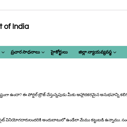
of India
ప్రచార సాధనాలు
హైకోర్టులు
జిల్లా న్యాయవ్యవస్థ
్టంగా ఉందా? ఈ పోర్టల్ బ్రౌజ్ చేస్తున్నపుడు మీకు ఆహ్లాదకరమైన అనుభవాన్ని కలిగి
ట్ వినియోగదారులందరికి అందుబాటులో ఉండేలా మేము కట్టుబడి ఉన్నాము. సందర్శక