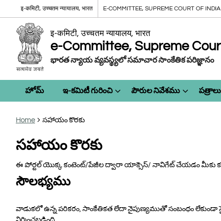
इ-कमिटी, उच्चतम न्यायालय, भारत
E-COMMITTEE, SUPREME COURT OF INDIA
इ-कमिटी, उच्चतम न्यायालय, भारत
e-Committee, Supreme Court 
భారత న్యాయ వ్యవస్థ్యలో సమాచార సాంకేతిక పరిజ్ఞానం
హోమ్
ఇ-కమిటీ గురించి
పౌరుల నివేశము
పత్రాలు
Home
సహాయం కొరకు
సహాయం కొరకు
ఈ పోర్టల్ యొక్క కంటెంట్/పేజీల ద్వారా యాక్సెస్/ నావిగేట్ చేయడం మీకు కష
సౌలభ్యము
వాడుకలో ఉన్న పరికరం, సాంకేతికత లేదా నైపుణ్యముతో సంబంధం లేకుండా సై
నిర్మించబడింది.