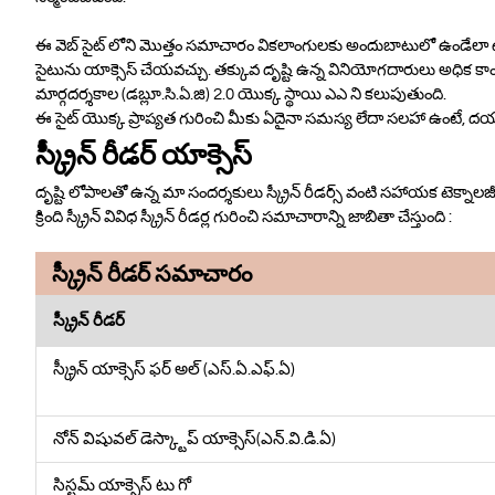
ఈ వెబ్ సైట్ లోని మొత్తం సమాచారం వికలాంగులకు అందుబాటులో ఉండేలా ఉత
సైటును యాక్సెస్ చేయవచ్చు. తక్కువ దృష్టి ఉన్న వినియోగదారులు అధిక కాంటెస
మార్గదర్శకాల (డబ్లూ.సి.ఏ.జి) 2.0 యొక్క స్థాయి ఎఎ ని కలుపుతుంది.
ఈ సైట్ యొక్క ప్రాప్యత గురించి మీకు ఏదైనా సమస్య లేదా సలహా ఉంటే, దయ
స్క్రీన్ రీడర్ యాక్సెస్
దృష్టి లోపాలతో ఉన్న మా సందర్శకులు స్క్రీన్ రీడర్స్ వంటి సహాయక టెక్న
క్రింది స్క్రీన్ వివిధ స్క్రీన్ రీడర్ల గురించి సమాచారాన్ని జాబితా చేస్తుంది :
స్క్రీన్ రీడర్ సమాచారం
స్క్రీన్ రీడర్
స్క్రీన్ యాక్సెస్ ఫర్ అల్ (ఎస్.ఏ.ఎఫ్.ఏ)
నోన్ విషువల్ డెస్క్టాప్ యాక్సెస్(ఎన్.వి.డి.ఏ)
సిస్టమ్ యాక్సెస్ టు గో