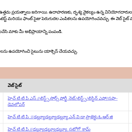
్తమ ప్రయత్నాలు జరిగాయి. ఉదాహరణకు, దృశ్య వైకల్యం ఉన్న వినియోగదారులకు స్
్ట్ మరియు ఫాంట్ సైజు పెరుగుదల ఎంపికలను ఉపయోగించవచ్చు. ఈ వెబ్ సైట్ వరల్డ్ వై
చేసి మాకు మీ అభిప్రాయాన్ని పంపండి.
ాలజీలను ఉపయోగించి సైటును యాక్సెస్ చేయవచ్చు.
వెబ్ సైట్
హెచ్‌.టి.టి.పి‌.ఎస్.//లిస్ట్స్.సోర్స్ ఫోర్జీ. నెట్/లిస్ట్స్/లిస్టిన్ ఎఫో/సఫా-
డెవలోపర్
హెచ్‌.టి.టి.పి‌.://డబ్ల్యూడబ్ల్యూడబ్ల్యూ.ఎన్.వి.డా ప్రాజెక్టు.ఓ.ఆర్.జి
హెచ్‌.టి.టి.పి‌.//డబ్ల్యూడబ్ల్యూడబ్ల్యూ. సటోగో. కామ్