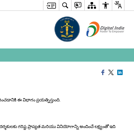
ంచడానికి ఈ విభాగం ప్రయత్నిస్తుంది.
ులకు గరిష్ట ప్రాప్యత మరియు వినియోగాన్ని అందించే లక్ష్యంతో ఇది