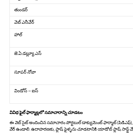
తుండర్
వెబ్ ఎనీవేర్
హాల్
జె.ఏ.డబ్ల్యూ.ఎస్
సూపర్ నోవా
విండోస్ – ఐస్
వివిధ ఫైల్ ఫార్మాట్లలో సమాచారాన్ని చూడటం
ఈ వెబ్ సైట్ అందించిన సమాచారం పోర్టబుల్ డాక్యుమెంట్ ఫార్మాట్ (పి‌డి‌ఎఫ్),
వేర్ ఉండాలి. ఉదాహరణకు, ఫ్లాష్ ఫైళ్ళను చూడటానికి యాడోబ్ ఫ్లాష్ సాఫ్ట్ వేర