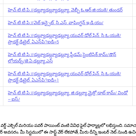
హెచ్‌.టి.టి.పి‌.//డబ్ల్యూడబ్ల్యూడబ్ల్యూ. వెబ్బీ ఓ.ఆర్.జి.యుకె/ తుండర్
హెచ్‌.టి.టి.పి‌://వెబ్ ఇన్సైట్. సి.ఎస్. వాషింగ్టన్ ఇ.డి.యు/
హెచ్‌.టి.టి.పి‌://డబ్ల్యూడబ్ల్యూడబ్ల్యూ.యువర్ డోల్.ఫిన్. సి.ఓ.యుకె/
ప్రాడక్ట్ డిటైల్. ఏ‌ఎస్‌పి?ఐడి=5
హెచ్‌.టి.టి.పి‌://డబ్ల్యూడబ్ల్యూడబ్ల్యూ.ఫ్రీడమ్ సైంటిఫిక్.కామ్/డౌన్
లోయడ్స్/జె.ఏ.డబ్ల్యూ.ఎస్
హెచ్‌.టి.టి.పి‌://డబ్ల్యూడబ్ల్యూడబ్ల్యూ.యువర్ డోల్.ఫిన్. సి.ఓ.యుకె/
ప్రాడక్ట్ డిటైల్. ఏ‌ఎస్‌పి?ఐడి=1
హెచ్‌.టి.టి.పి‌://డబ్ల్యూడబ్ల్యూడబ్ల్యూ. జి.డబ్ల్యూ.మైక్రో డాట్ కామ్/ విండో
– ఐస్/
 వర్డ్ ఎక్సెల్ మరియు పవర్ పాయింట్ వంటి వివిధ ఫైల్ ఫార్మాట్లలో లభిస్తుంది. సమాచా
్ అవసరం. మీ సిస్టములో ఈ సాఫ్ట్ వేర్ లేకపోతే, మీరు దీన్ని ఇంటర్ నెట్ నుండి ఉచి