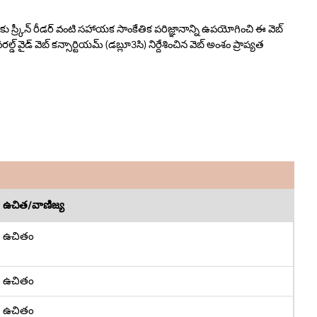
ర్కీన్ రీడర్ వంటి సహాయక సాంకేతిక పరిజ్ఞానాన్ని ఉపయోగించి ఈ వెబ్
డ్ వెబ్ కన్సార్టియమ్ (డబ్లూ3సి) నిర్దేశించిన వెబ్ అంశం ప్రాప్యత
ఉచిత/వాణిజ్య
ఉచితం
ఉచితం
ఉచితం