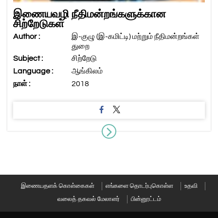
இணையவழி நீதிமன்றங்களுக்கான
சிற்றேடுகள்
Author :
இ-குழு (இ-கமிட்டி) மற்றும் நீதிமன்றங்கள்
துறை
Subject :
சிற்றேடு
Language :
ஆங்கிலம்
நாள் :
2018
இணையதளக் கொள்கைகள்
எங்களை தொடர்புகொள்ள
உதவி
வலைத் தகவல் மேலாளர்
பின்னூட்டம்