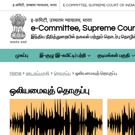
इ-कमिटी, उच्चतम न्यायालय, भारत
E-COMMITTEE, SUPREME COURT OF INDIA
इ-कमिटी, उच्चतम न्यायालय, भारत
e-Committee, Supreme Court 
இந்திய நீதித்துறையில் தகவல் மற்றும் தொடர்பு தொழில்
முகப்பு
இ-குழு (இ-கமிட்டி) பற்றி
குடிமக்கள் பகுதி
Home
ஊடகப்பகுதி
தொகுப்பு
ஒலியமைவுத் தொகுப்பு
ஒலியமைவுத் தொகுப்பு