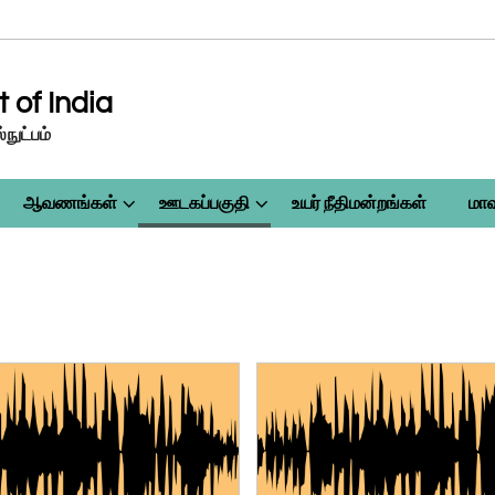
of India
நுட்பம்
ஆவணங்கள்
ஊடகப்பகுதி
உயர் நீதிமன்றங்கள்
மாவ