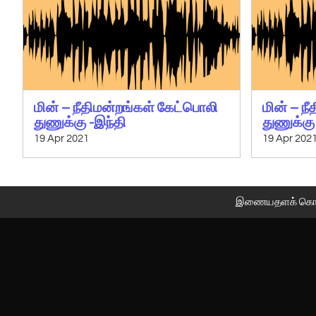
மின் – நீதிமன்றங்கள் கேட்பொலி
மின் – ந
துணுக்கு -இந்தி
துணுக்கு
19 Apr 2021
19 Apr 202
இணையதளக் கொ