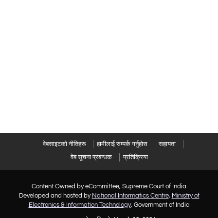
वेबसाइटको नीतिहरू
हामीलाई सम्पर्क गर्नुहोस
सहायता
वेब सूचना प्रबन्धक
प्रतिक्रिया
Content Owned by eCommittee, Supreme Court of India
Developed and hosted by
National Informatics Centre
,
Ministry of
Electronics & Information Technology
, Government of India