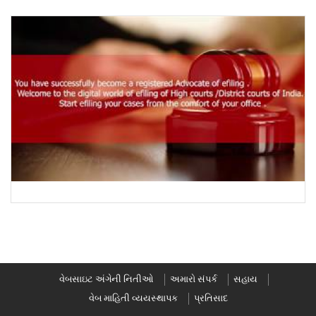
વેબસાઇટ અંગેની નિતીઓ
અમારો સંપર્ક
સહાય
વેબ માહિતી વ્યયસ્થાપક
પ્રતિસાદ