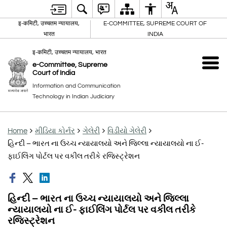
इ-कमिटी, उच्चतम न्यायालय,
E-COMMITTEE, SUPREME COURT OF
भारत
INDIA
इ-कमिटी, उच्चतम न्यायालय, भारत
e-Committee, Supreme
Court of India
Information and Communication
Technology in Indian Judiciary
Home
મીડિયા કોર્નર
ગેલેરી
વિડીયો ગેલેરી
હિન્દી – ભારત ના ઉચ્ચ ન્યાયાલયો અને જિલ્લા ન્યાયાલયો ના ઈ-
ફાઈલિંગ પોર્ટલ પર વકીલ તરીકે રજિસ્ટ્રેશન
હિન્દી – ભારત ના ઉચ્ચ ન્યાયાલયો અને જિલ્લા
ન્યાયાલયો ના ઈ- ફાઈલિંગ પોર્ટલ પર વકીલ તરીકે
રજિસ્ટ્રેશન