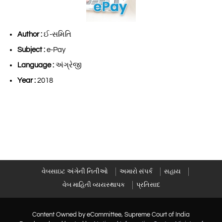
Author :
ઈ-સમિતિ
Subject :
e-Pay
Language :
અંગ્રેજી
Year :
2018
વેબસાઇટ અંગેની નિતીઓ
અમારો સંપર્ક
સહાય
વેબ માહિતી વ્યયસ્થાપક
પ્રતિસાદ
Content Owned by eCommittee, Supreme Court of India