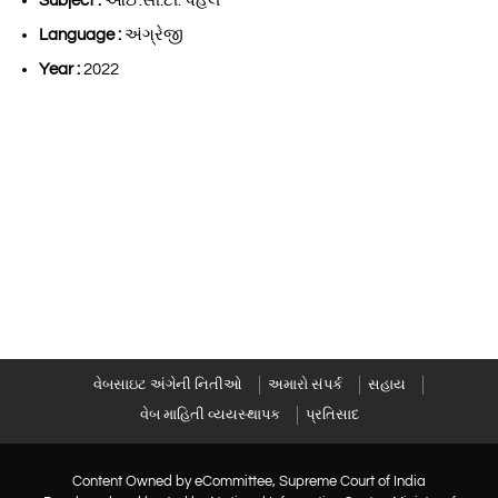
Subject :
આઈ.સી.ટી. પહેલ
Language :
અંગ્રેજી
Year :
2022
વેબસાઇટ અંગેની નિતીઓ
અમારો સંપર્ક
સહાય
વેબ માહિતી વ્યયસ્થાપક
પ્રતિસાદ
Content Owned by eCommittee, Supreme Court of India