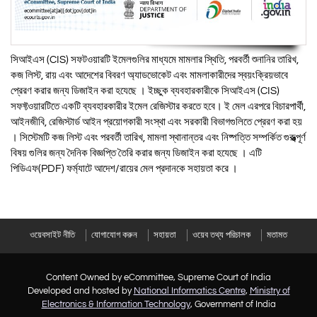
সিআইএস (CIS) সফটওয়ারটি ইমেলগুলির মাধ্যমে মামলার স্থিতি, পরবর্তী শুনানির তারিখ,
কজ লিস্ট, রায় এবং আদেশের বিবরণ অ্যাডভোকেট এবং মামলাকারীদের স্বয়ংক্রিয়ভাবে
প্রেরণ করার জন্য ডিজাইন করা হযেছে । ইচ্ছুক ব্যবহারকারীকে সিআইএস (CIS)
সফফ্টওয়ারটিতে একটি ব্যবহারকারীর ইমেল রেজিস্টার করতে হবে। ই মেল এরপরে বিচারপার্থী,
আইনজীবি, রেজিস্টার্ড আইন প্রয়োগকারী সংস্থা এবং সরকারী বিভাগগুলিতে প্রেরণ করা হয়
। সিস্টেমটি কজ লিস্ট এবং পরবর্তী তারিখ, মামলা স্থানান্তর এবং নিষ্পত্তি সম্পর্কিত গুরুত্ত্ব্পূর্ণ
বিষয় গুলির জন্য দৈনিক বিজ্ঞপ্তি তৈরি করার জন্য ডিজাইন করা হযেছে । এটি
পিডিএফ(PDF) ফর্ম্যাটে আদেশ/রায়ের মেল প্রদানকে সহায়তা করে ।
ওয়েবসাইট নীতি
যোগাযোগ করুন
সহায়তা
ওয়েব তথ্য পরিচালক
মতামত
Content Owned by eCommittee, Supreme Court of India
Developed and hosted by
National Informatics Centre
,
Ministry of
Electronics & Information Technology
, Government of India