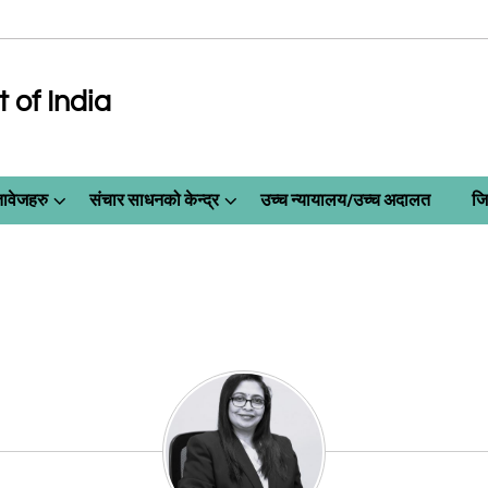
of India
तावेजहरु
संचार साधनको केन्द्र
उच्च न्यायालय/उच्च अदालत
जि