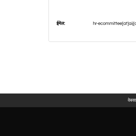
hr-ecommittee[at]aij[
ईमेल:
वेबस