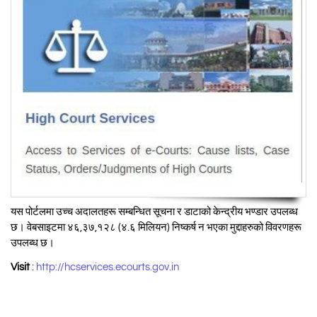
यस पोर्टलमा उच्च अदालतहरू सम्बन्धित सूचना र डाटाको केन्द्रीय भण्डार उपलब्ध
छ। वेबसाइटमा ४६,३७,१२८ (४.६ मिलियन) निष्कर्ष न भएका मुद्दाहरुको विवरणहरू
उपलब्ध छ।
Visit
:
http://hcservices.ecourts.gov.in