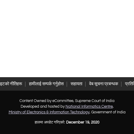
ाइटको नीतिहरू
हामीलाई सम्पर्क गर्नुहोस
सहायता
वेब सूचना प्रबन्धक
प्रति
Content Owned by eCommittee, Supreme Court of India
Developed and hosted by
National Informatics Centre
,
Ministry of Electronics & Information Technology
, Government of India
हालमा अपडेट गरिएको:
December 19, 2020