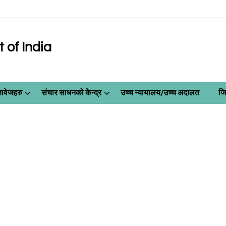
of India
तावेजहरु
संचार साधनको केन्द्र
उच्च न्यायालय/उच्च अदालत
जि