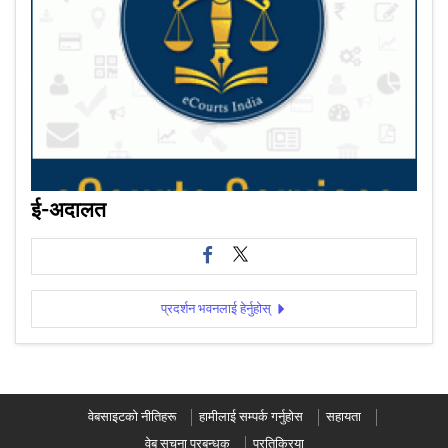
ई-अदालत
प्रदर्शन भवनलाई हेर्नुहोस्
वेबसाइटको नीतिहरू
हामीलाई सम्पर्क गर्नुहोस
सहायता
वेब सूचना प्रबन्धक
प्रतिक्रिया