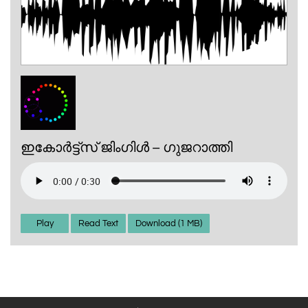
ഇകോർട്ട്സ് ജിംഗിൾ – ഗുജറാത്തി
Play
Read Text
Download (1 MB)