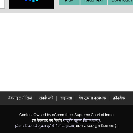
Play
Read Text
Download (
वेबसाइट नीतियां
संपर्क करें
सहायता
वेब सूचना प्रबंधक
फ़ीडबैक
Content Owned by eCommittee, Supreme Court of India
इस वेबसाइट का निर्माण
राष्ट्रीय सूचना विज्ञान केन्द्र
,
इलेक्ट्रानिक्स एवं सूचना प्रौद्योगिकी मंत्रालय
, भारत सरकार द्वारा किया गया है।