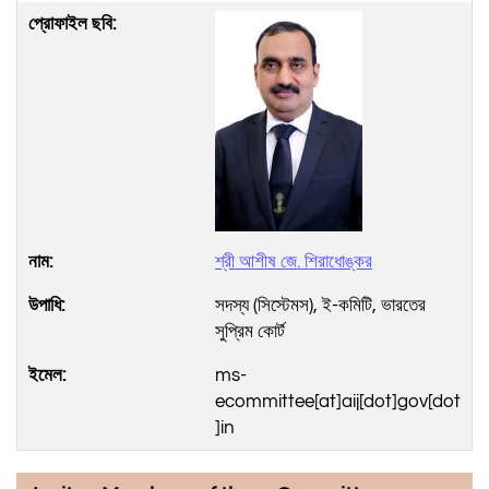
শ্রী আশীষ জে. শিরাধোঙ্কর
সদস্য (সিস্টেমস), ই-কমিটি, ভারতের
সুপ্রিম কোর্ট
ms-
ecommittee[at]aij[dot]gov[dot
]in