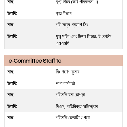
যুগ্ম সচিব (অর্থ পরিকল্পনা II)
ব্যয় বিভাগ
শ্রী সত্য প্রতাপ সিং
যুগ্ম সচিব এবং মিশন লিডার, ই কোর্টস
এমএমপি
e-Committee Staff te
মিঃ গণেশ কুমার
শাখা কর্মকর্তা
শ্রীমতি রমা চোপড়া
পিএস, অতিরিক্ত রেজিস্ট্রার
শ্রীমতি জ্যোতি গুপ্তা