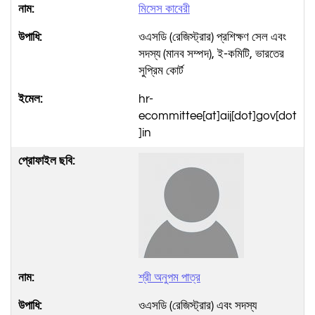
মিসেস কাবেরী
ওএসডি (রেজিস্ট্রার) প্রশিক্ষণ সেল এবং
সদস্য (মানব সম্পদ), ই-কমিটি, ভারতের
সুপ্রিম কোর্ট
hr-
ecommittee[at]aij[dot]gov[dot
]in
শ্রী অনুপম পাত্র
ওএসডি (রেজিস্ট্রার) এবং সদস্য