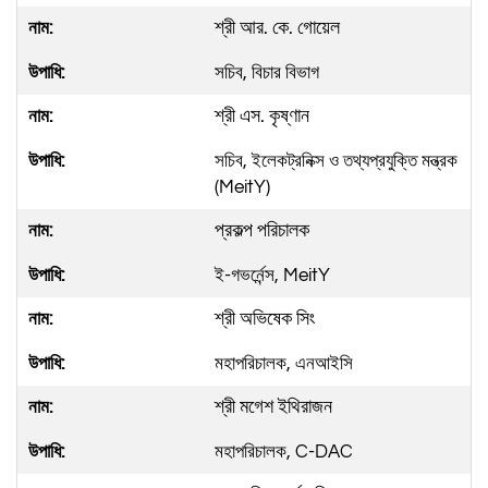
শ্রী আর. কে. গোয়েল
সচিব, বিচার বিভাগ
শ্রী এস. কৃষ্ণান
সচিব, ইলেকট্রনিক্স ও তথ্যপ্রযুক্তি মন্ত্রক
(MeitY)
প্রকল্প পরিচালক
ই-গভর্নেন্স, MeitY
শ্রী অভিষেক সিং
মহাপরিচালক, এনআইসি
শ্রী মগেশ ইথিরাজন
মহাপরিচালক, C‑DAC