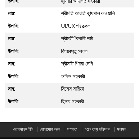
জুনিয়র আদালত সহকারী
শ্রীমতি আরতি কান্দপাল রুওয়ালি
UI/UX পরিকল্পক
শ্রীমতী বৈশালী শর্মা
বিষয়বস্তু লেখক
শ্রীমতি প্রিয়া নেগি
অফিস সহকারী
মিসেস সারিতা
হিসাব সহকারী
ওয়েবসাইট নীতি
যোগাযোগ করুন
সহায়তা
ওয়েব তথ্য পরিচালক
মতামত