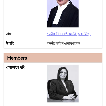
মাননীয় বিচারপতি অঞ্জনি কুমার মিশ্র
মাননীয় ভাইস-চেয়ারপারসন
Members