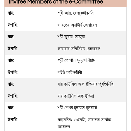
Invitee Members of the e-Committee
শ্রী আর. ভেঙ্কটারমনি
ভারতের অ্যাটর্নি জেনারেল
শ্রী তুষার মেহেতা
ভারতের সলিসিটার জেনারেল
শ্রী গোপাল সূব্রামণিয়াম
বরিষ্ঠ আইনজীবী
বার কাউন্সিল অফ ইন্ডিয়ার প্রতিনিধি
বার কাউন্সিল অফ ইন্ডিয়া
শ্রী শেখর চুদারাম মুনঘাটে
মহাসচিব/ ওএসডি, ভারতের সর্বোচ্চ
আদালত