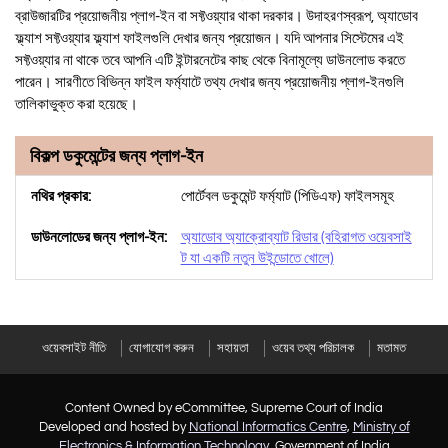
ব্রাউজারটির প্রয়োজনীয় প্লাগ-ইন বা সফ্টওয়্যার থাকা দরকার। উদাহরণস্বরূপ, অ্যাডোব
ফ্ল্যাশ সফ্টওয়্যার ফ্ল্যাশ ফাইলগুলি দেখার জন্য প্রয়োজন। যদি আপনার সিস্টেমের এই
সফ্টওয়্যার না থাকে তবে আপনি এটি ইন্টারনেটের কাছ থেকে বিনামূল্যে ডাউনলোড করতে
পারেন। সারণীতে বিভিন্ন ফাইল ফর্ম্যাটে তথ্য দেখার জন্য প্রয়োজনীয় প্লাগ-ইনগুলি
তালিকাভুক্ত করা হয়েছে।
বিকল্প ডকুমেন্টের জন্য প্লাগ-ইন
পোর্টেবল ডকুমেন্ট ফর্ম্যাট (পিডিএফ) ফাইলসমূহ
অ্যাডোব অ্যাক্রোব্যাট রিডার (বহিরাগত ওয়েবসাই
ট যা একটি নতুন উইন্ডোতে খোলে)
ওয়েবসাইট নীতি
যোগাযোগ করুন
সহায়তা
ওয়েব তথ্য পরিচালক
মতামত
Content Owned by eCommittee, Supreme Court of India
Developed and hosted by
National Informatics Centre
,
Ministry of
Electronics & Information Technology
, Government of India